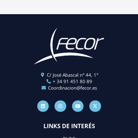
C/ José Abascal n° 44, 1°
+ 34 91 451 80 89
Coordinacion@fecor.es
L
I
Y
X
i
n
o
-
n
s
u
t
k
t
t
w
e
a
u
i
d
g
b
t
LINKS DE INTERÉS
i
r
e
t
n
a
e
m
r