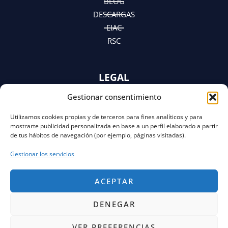
BLOG
DESCARGAS
EIAC
RSC
LEGAL
Gestionar consentimiento
AVISO LEGAL
POLÍTICA DE PRIVACIDAD
Utilizamos cookies propias y de terceros para fines analíticos y para
Y AVISO DE PRIVACIDAD
mostrarte publicidad personalizada en base a un perfil elaborado a partir
POLÍTICA DE COOKIES
de tus hábitos de navegación (por ejemplo, páginas visitadas).
Gestionar los servicios
ACEPTAR
DENEGAR
VER PREFERENCIAS