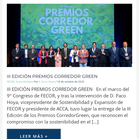
III
EDICIÓN
PREMIOS
CORREDOR
GREEN
III EDICIÓN PREMIOS CORREDOR GREEN
FECOR
,
Sostenibilidad
/ Por
S. Fecor News
/
16 de octubre de 2025
III EDICIÓN PREMIOS CORREDOR GREEN En el marco del
9º Congreso de FECOR, y tras la intervención de D. Paco
Hoya, vicepresidente de Sostenibilidad y Expansión de
FECOR y presidente de ACCA, tuvo lugar la entrega de la III
Edición de los Premios CorredorGreen, que reconocen el
compromiso con la sostenibilidad en el […]
LEER MÁS »