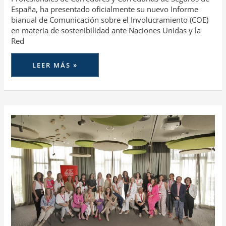
España, ha presentado oficialmente su nuevo Informe
bianual de Comunicación sobre el Involucramiento (COE)
en materia de sostenibilidad ante Naciones Unidas y la
Red
LEER MÁS »
ARRANCA
LA
TERCERA
EDICIÓN
DE
“GENERALI
FOR
WOMEN”,
EL
PROGRAMA
DE
LA
ASEGURADORA
PARA
IMPULSAR
EL
LIDERAZGO
DE