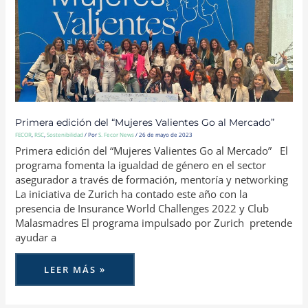
“MUJERES
VALIENTES
GO
AL
MERCADO”
Primera edición del “Mujeres Valientes Go al Mercado”
FECOR
,
RSC
,
Sostenibilidad
/ Por
S. Fecor News
/
26 de mayo de 2023
Primera edición del “Mujeres Valientes Go al Mercado” El
programa fomenta la igualdad de género en el sector
asegurador a través de formación, mentoría y networking
La iniciativa de Zurich ha contado este año con la
presencia de Insurance World Challenges 2022 y Club
Malasmadres El programa impulsado por Zurich pretende
ayudar a
LEER MÁS »