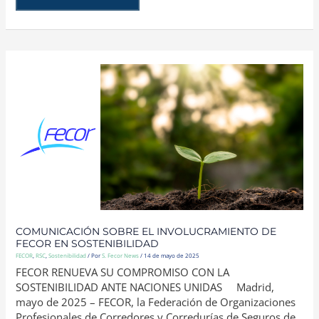
COMUNICACIÓN
SOBRE
EL
INVOLUCRAMIENTO
DE
FECOR
EN
SOSTENIBILIDAD
COMUNICACIÓN SOBRE EL INVOLUCRAMIENTO DE
FECOR EN SOSTENIBILIDAD
FECOR
,
RSC
,
Sostenibilidad
/ Por
S. Fecor News
/
14 de mayo de 2025
FECOR RENUEVA SU COMPROMISO CON LA
SOSTENIBILIDAD ANTE NACIONES UNIDAS Madrid,
mayo de 2025 – FECOR, la Federación de Organizaciones
Profesionales de Corredores y Corredurías de Seguros de