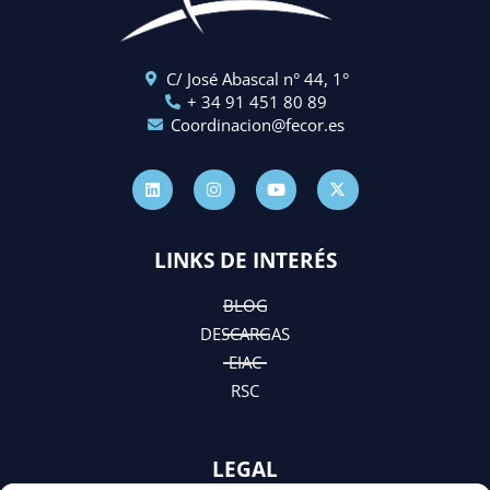
C/ José Abascal n° 44, 1°
+ 34 91 451 80 89
Coordinacion@fecor.es
L
I
Y
X
i
n
o
-
n
s
u
t
k
t
t
w
e
a
u
i
d
g
b
t
LINKS DE INTERÉS
i
r
e
t
n
a
e
m
r
BLOG
DESCARGAS
EIAC
RSC
LEGAL