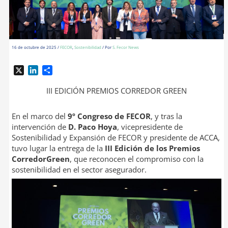
16 de octubre de 2025
/
FECOR
,
Sostenibilidad
/ Por
S. Fecor News
X
L
C
i
o
n
m
III EDICIÓN PREMIOS CORREDOR GREEN
k
p
e
a
En el marco del
9º Congreso de FECOR
, y tras la
d
r
intervención de
D. Paco Hoya
, vicepresidente de
I
t
Sostenibilidad y Expansión de FECOR y presidente de ACCA,
n
i
tuvo lugar la entrega de la
III Edición de los Premios
r
CorredorGreen
, que reconocen el compromiso con la
sostenibilidad en el sector asegurador.