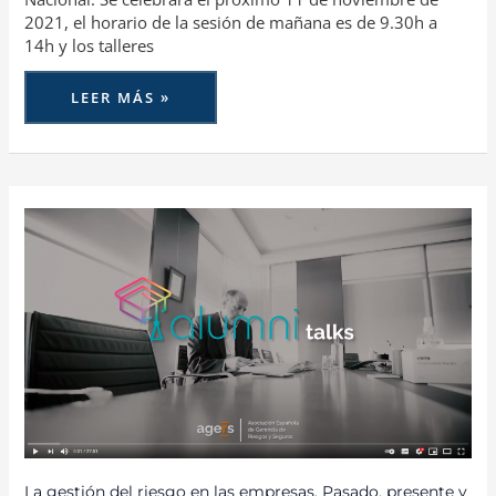
2021, el horario de la sesión de mañana es de 9.30h a
14h y los talleres
LEER MÁS »
LA
GESTIÓN
DEL
RIESGO
EN
LAS
EMPRESAS.
PASADO,
PRESENTE
Y
FUTURO:
ALUMNI
TALK
PROTAGONIZADO
POR
ALFREDO
ARÁN
Y
MARIO
RAMÍREZ
La gestión del riesgo en las empresas. Pasado, presente y