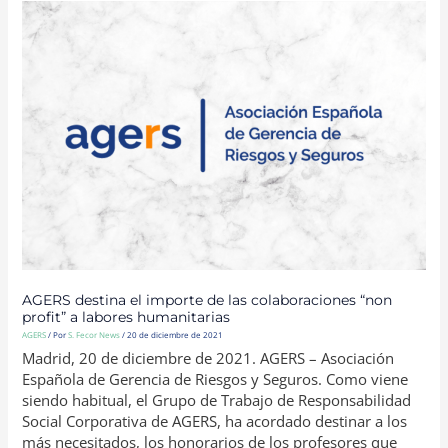
AGERS
DESTINA
EL
IMPORTE
DE
LAS
COLABORACIONES
“NON
PROFIT”
A
LABORES
HUMANITARIAS
AGERS destina el importe de las colaboraciones “non
profit” a labores humanitarias
AGERS
/ Por
S. Fecor News
/
20 de diciembre de 2021
Madrid, 20 de diciembre de 2021. AGERS – Asociación
Española de Gerencia de Riesgos y Seguros. Como viene
siendo habitual, el Grupo de Trabajo de Responsabilidad
Social Corporativa de AGERS, ha acordado destinar a los
más necesitados, los honorarios de los profesores que