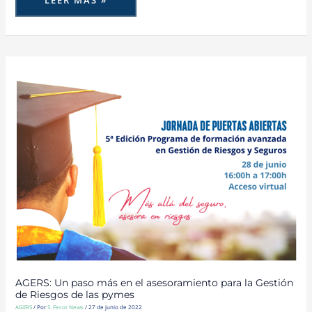
LEER MÁS »
AGERS:
UN
PASO
MÁS
EN
EL
ASESORAMIENTO
PARA
LA
GESTIÓN
DE
RIESGOS
DE
LAS
PYMES
AGERS: Un paso más en el asesoramiento para la Gestión
de Riesgos de las pymes
AGERS
/ Por
S. Fecor News
/
27 de junio de 2022