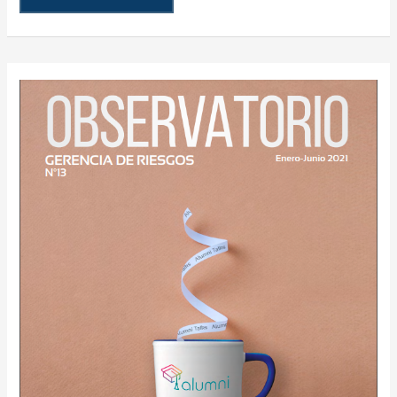
AGERS
PUBLICA
EL
Nº13
DE
SU
REVISTA
OBSERVATORIO
GERENCIA
DE
RIESGOS