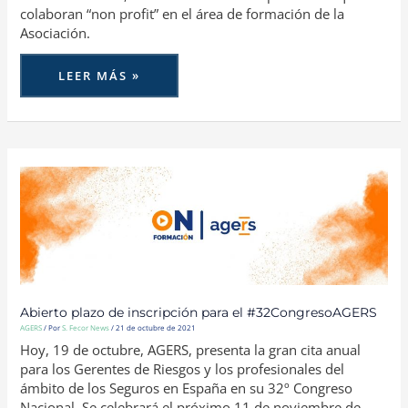
colaboran “non profit” en el área de formación de la
Asociación.
LEER MÁS »
ABIERTO
PLAZO
DE
INSCRIPCIÓN
PARA
EL
#32CONGRESOAGERS
Abierto plazo de inscripción para el #32CongresoAGERS
AGERS
/ Por
S. Fecor News
/
21 de octubre de 2021
Hoy, 19 de octubre, AGERS, presenta la gran cita anual
para los Gerentes de Riesgos y los profesionales del
ámbito de los Seguros en España en su 32º Congreso
Nacional. Se celebrará el próximo 11 de noviembre de