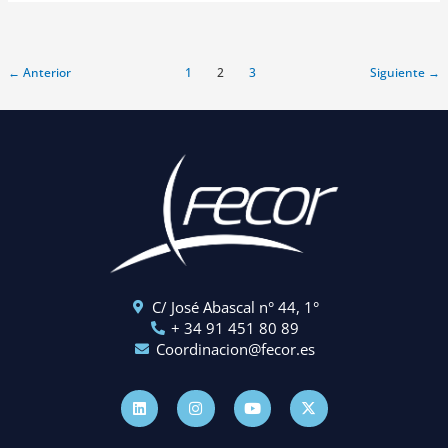
←
Anterior
1
2
3
Siguiente
→
C/ José Abascal n° 44, 1°
+ 34 91 451 80 89
Coordinacion@fecor.es
L
I
Y
X
i
n
o
-
n
s
u
t
k
t
t
w
e
a
u
i