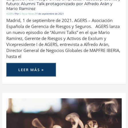
futuro: Alumni Talk protagonizado por Alfredo Arán y
Mario Ramírez
AGERS
/ Por
S. Fecor News
/
1 de septiembre de 2021
Madrid, 1 de septiembre de 2021. AGERS – Asociación
Española de Gerencia de Riesgos y Seguros. AGERS lanza
un nuevo episodio de “Alumni Talks” en el que Mario
Ramírez, Gerente de Riesgos y Activos de Exolum y
Vicepresidente I de AGERS, entrevista a Alfredo Arán,
Director General de Negocios Globales de MAPFRE IBERIA,
hasta el
LEER MÁS »
PRIMER
“TÓMATE
UN
CAFÉ
CON…”
PROTAGONIZADO
POR
PAULINO
FAJARDO