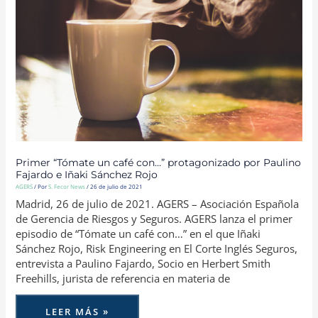
E
IÑAKI
SÁNCHEZ
ROJO
Primer “Tómate un café con…” protagonizado por Paulino
Fajardo e Iñaki Sánchez Rojo
AGERS
/ Por
S. Fecor News
/
26 de julio de 2021
Madrid, 26 de julio de 2021. AGERS – Asociación Española
de Gerencia de Riesgos y Seguros. AGERS lanza el primer
episodio de “Tómate un café con…” en el que Iñaki
Sánchez Rojo, Risk Engineering en El Corte Inglés Seguros,
entrevista a Paulino Fajardo, Socio en Herbert Smith
Freehills, jurista de referencia en materia de
LEER MÁS »