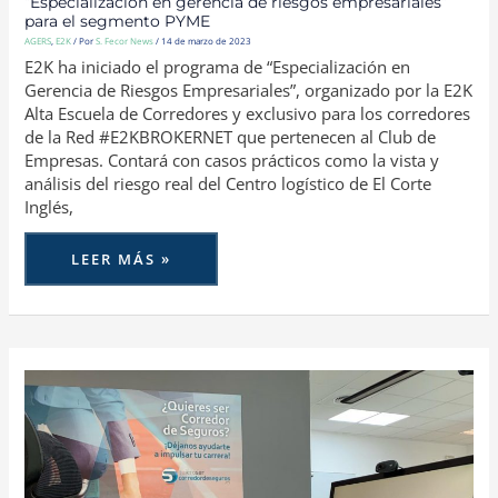
“Especialización en gerencia de riesgos empresariales”
para el segmento PYME
AGERS
,
E2K
/ Por
S. Fecor News
/
14 de marzo de 2023
E2K ha iniciado el programa de “Especialización en
Gerencia de Riesgos Empresariales”, organizado por la E2K
Alta Escuela de Corredores y exclusivo para los corredores
de la Red #E2KBROKERNET que pertenecen al Club de
Empresas. Contará con casos prácticos como la vista y
análisis del riesgo real del Centro logístico de El Corte
Inglés,
LEER MÁS »
DESCIENDEN
LAS
ALTAS
DE
CORREDORES
Y
CORREDURÍAS
EN
EL
1ER