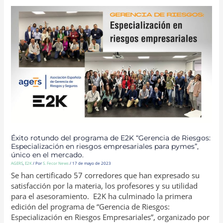
ÉXITO
ROTUNDO
DEL
PROGRAMA
DE
E2K
“GERENCIA
DE
RIESGOS:
ESPECIALIZACIÓN
EN
RIESGOS
EMPRESARIALES
PARA
PYMES”,
ÚNICO
EN
EL
MERCADO.
Éxito rotundo del programa de E2K “Gerencia de Riesgos:
Especialización en riesgos empresariales para pymes”,
único en el mercado.
AGERS
,
E2K
/ Por
S. Fecor News
/
17 de mayo de 2023
Se han certificado 57 corredores que han expresado su
satisfacción por la materia, los profesores y su utilidad
para el asesoramiento. E2K ha culminado la primera
edición del programa de “Gerencia de Riesgos:
Especialización en Riesgos Empresariales”, organizado por