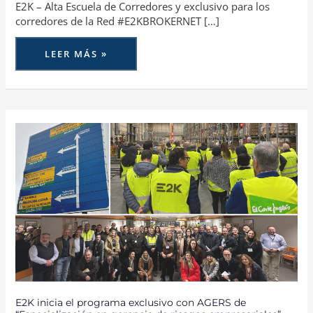
E2K – Alta Escuela de Corredores y exclusivo para los
corredores de la Red #E2KBROKERNET […]
LEER MÁS »
E2K
INICIA
EL
PROGRAMA
EXCLUSIVO
CON
AGERS
DE
“ESPECIALIZACIÓN
EN
GERENCIA
DE
RIESGOS
EMPRESARIALES”
PARA
EL
SEGMENTO
PYME
E2K inicia el programa exclusivo con AGERS de