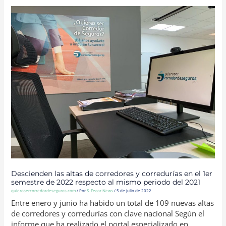
DESCIENDEN
LAS
ALTAS
DE
CORREDORES
Y
CORREDURÍAS
EN
EL
1ER
SEMESTRE
DE
2022
RESPECTO
AL
MISMO
PERIODO
DEL
2021
Descienden las altas de corredores y corredurías en el 1er
semestre de 2022 respecto al mismo periodo del 2021
quierosercorredordeseguros.com
/ Por
S. Fecor News
/
5 de julio de 2022
Entre enero y junio ha habido un total de 109 nuevas altas
de corredores y corredurías con clave nacional Según el
informe que ha realizado el portal especializado en