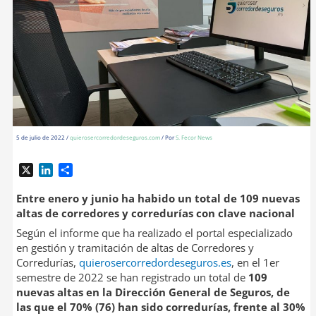
5 de julio de 2022
/
quierosercorredordeseguros.com
/ Por
S. Fecor News
X
L
C
i
o
n
m
Entre enero y junio ha habido un total de 109 nuevas
k
p
altas de corredores y corredurías con clave nacional
e
a
Según el informe que ha realizado el portal especializado
d
r
en gestión y tramitación de altas de Corredores y
I
t
Corredurías,
quierosercorredordeseguros.es
, en el 1er
n
i
semestre de 2022 se han registrado un total de
109
r
nuevas altas en la Dirección General de Seguros, de
las que el 70% (76) han sido corredurías, frente al 30%