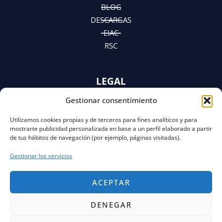
m
r
BLOG
DESCARGAS
EIAC
RSC
LEGAL
Gestionar consentimiento
AVISO LEGAL
POLÍTICA DE PRIVACIDAD
Utilizamos cookies propias y de terceros para fines analíticos y para
Y AVISO DE PRIVACIDAD
mostrarte publicidad personalizada en base a un perfil elaborado a partir
POLÍTICA DE COOKIES
de tus hábitos de navegación (por ejemplo, páginas visitadas).
Gestionar los servicios
ACEPTAR
DENEGAR