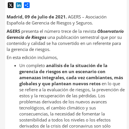
X
L
C
i
o
n
m
Madrid, 09 de julio de 2021.
AGERS – Asociación
k
p
Española de Gerencia de Riesgos y Seguros.
e
a
AGERS
presenta el número trece de la revista
Observatorio
d
r
Gerencia de Riesgos
una publicación semestral que por su
I
t
contenido y calidad se ha convertido en un referente para
n
i
la gerencia de riesgos.
r
En esta edición incluimos,
Un completo
análisis de la situación de la
gerencia de riesgos en un escenario con
amenazas integrales, cada vez cambiantes, más
globales y que plantean nuevos retos
en lo que
se refiere a la evaluación de riesgos, la prevención de
estos y la recuperación de las pérdidas. Los
problemas derivados de los nuevos avances
tecnológicos, el cambio climático y sus
consecuencias, la necesidad de fomentar la
sostenibilidad a todos los niveles o los efectos
derivados de la crisis del coronavirus son sólo