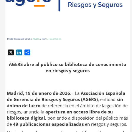
19 de enero de 2026
/
AGERS
/ Por
S. Fecor News
X
L
C
i
o
n
m
AGERS abre al público su biblioteca de conocimiento
k
p
en riesgos y seguros
e
a
d
r
I
t
Madrid, 19 de enero de 2026
.– La
Asociación Española
n
i
r
de Gerencia de Riesgos y Seguros (AGERS)
, entidad
sin
ánimo de lucro
de referencia en el ámbito de la gestión de
riesgos, anuncia la
apertura en acceso libre de su
biblioteca digital
, poniendo a disposición del público más
de
49 publicaciones especializadas
en riesgos y seguros.