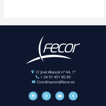
C/ José Abascal n° 44, 1°
+ 34 91 451 80 89
Coordinacion@fecor.es
L
I
Y
X
i
n
o
-
n
s
u
t
k
t
t
w
e
a
u
i