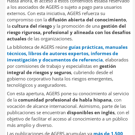
Hasta ahora, el acceso a estos contenidos estaba reservado
a los asociados de AGERS o sujeto a pago para usuarios
externos. Con esta iniciativa, AGERS refuerza su
compromiso con la
difusión abierta del conocimiento
,
la
cultura del riesgo
y la promoción de una
gestión del
riesgo rigurosa, profesional y alineada con los desafíos
actuales
de las organizaciones.
La biblioteca de AGERS reúne
guías prácticas, manuales
técnicos, libros de autores expertos, informes de
investigación y documentos de referencia
,
elaborados
por comisiones de trabajo y especialistas en
gestión
integral de riesgos y seguros
, cubriendo desde el
gobierno corporativo hasta los riesgos emergentes,
tecnológicos y aseguradores.
Con esta apertura, AGERS pone su conocimiento al servicio
de la
comunidad profesional de habla hispana
, con
vocación de alcance internacional. Asimismo, parte de las
publicaciones se encuentran
disponibles en inglés
, con el
objetivo de facilitar el acceso al conocimiento a un público
más amplio y diverso.
Las publicaciones de AGERS acumulan ya
más de 1.500