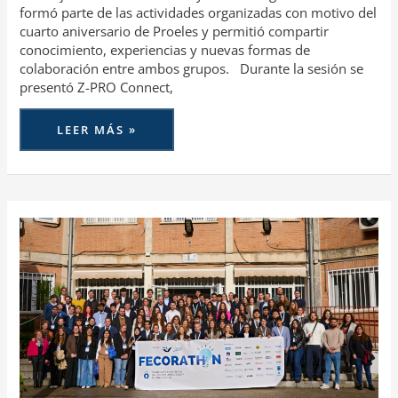
formó parte de las actividades organizadas con motivo del
cuarto aniversario de Proeles y permitió compartir
conocimiento, experiencias y nuevas formas de
colaboración entre ambos grupos. Durante la sesión se
presentó Z-PRO Connect,
LEER MÁS »
FECOR
CELEBRA
SU
III
FECORATHON,
UNA
INICIATIVA
CONSOLIDADA
PARA
IMPULSAR
EL
TALENTO
JOVEN
EN
EL
SECTOR
ASEGURADOR