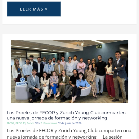
LEER MÁS »
LOS
PROELES
DE
FECOR
Y
ZURICH
YOUNG
CLUB
COMPARTEN
UNA
NUEVA
JORNADA
DE
FORMACIÓN
Y
NETWORKING
Los Proeles de FECOR y Zurich Young Club comparten
una nueva jornada de formación y networking
FECOR
,
PROELES
,
Zurich
/ Por
S. Fecor News
/
2 de junio de 2026
Los Proeles de FECOR y Zurich Young Club comparten una
nueva jornada de formación y networking La sesión