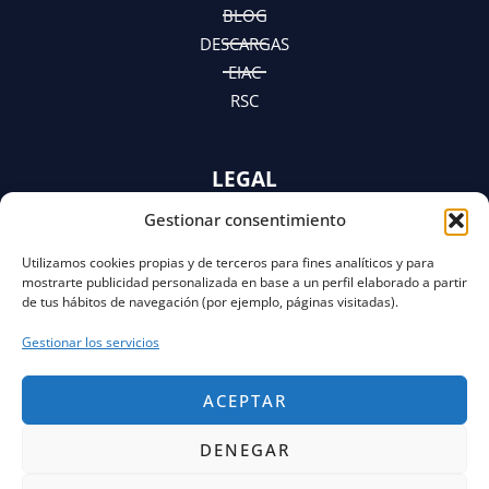
m
r
BLOG
DESCARGAS
EIAC
RSC
LEGAL
Gestionar consentimiento
AVISO LEGAL
POLÍTICA DE PRIVACIDAD
Utilizamos cookies propias y de terceros para fines analíticos y para
Y AVISO DE PRIVACIDAD
mostrarte publicidad personalizada en base a un perfil elaborado a partir
POLÍTICA DE COOKIES
de tus hábitos de navegación (por ejemplo, páginas visitadas).
Gestionar los servicios
ACEPTAR
DENEGAR