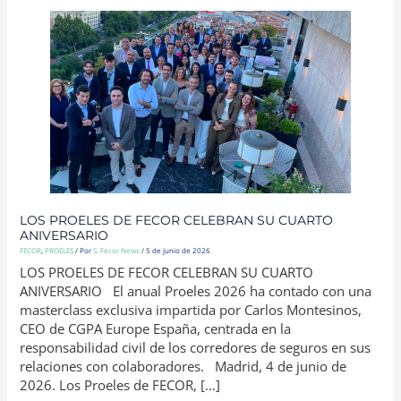
LOS
PROELES
DE
FECOR
CELEBRAN
SU
CUARTO
ANIVERSARIO
LOS PROELES DE FECOR CELEBRAN SU CUARTO
ANIVERSARIO
FECOR
,
PROELES
/ Por
S. Fecor News
/
5 de junio de 2026
LOS PROELES DE FECOR CELEBRAN SU CUARTO
ANIVERSARIO El anual Proeles 2026 ha contado con una
masterclass exclusiva impartida por Carlos Montesinos,
CEO de CGPA Europe España, centrada en la
responsabilidad civil de los corredores de seguros en sus
relaciones con colaboradores. Madrid, 4 de junio de
2026. Los Proeles de FECOR, […]