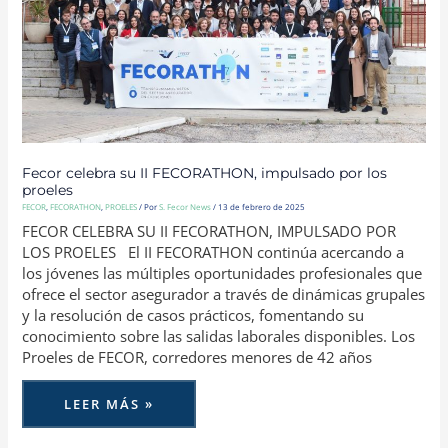
POR
LOS
PROELES
Fecor celebra su II FECORATHON, impulsado por los
proeles
FECOR
,
FECORATHON
,
PROELES
/ Por
S. Fecor News
/
13 de febrero de 2025
FECOR CELEBRA SU II FECORATHON, IMPULSADO POR
LOS PROELES El II FECORATHON continúa acercando a
los jóvenes las múltiples oportunidades profesionales que
ofrece el sector asegurador a través de dinámicas grupales
y la resolución de casos prácticos, fomentando su
conocimiento sobre las salidas laborales disponibles. Los
Proeles de FECOR, corredores menores de 42 años
LEER MÁS »