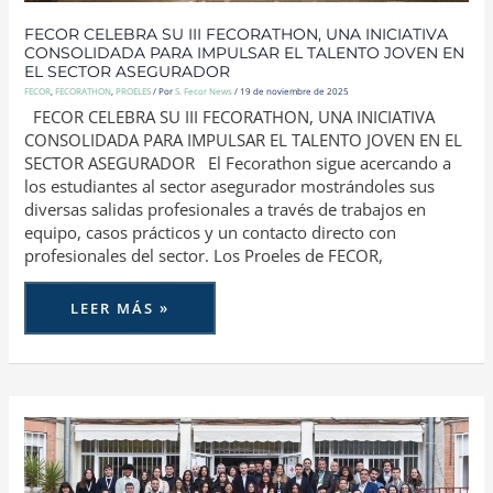
FECOR CELEBRA SU III FECORATHON, UNA INICIATIVA
CONSOLIDADA PARA IMPULSAR EL TALENTO JOVEN EN
EL SECTOR ASEGURADOR
FECOR
,
FECORATHON
,
PROELES
/ Por
S. Fecor News
/
19 de noviembre de 2025
FECOR CELEBRA SU III FECORATHON, UNA INICIATIVA
CONSOLIDADA PARA IMPULSAR EL TALENTO JOVEN EN EL
SECTOR ASEGURADOR El Fecorathon sigue acercando a
los estudiantes al sector asegurador mostrándoles sus
diversas salidas profesionales a través de trabajos en
equipo, casos prácticos y un contacto directo con
profesionales del sector. Los Proeles de FECOR,
LEER MÁS »
FECOR
CELEBRA
SU
II
FECORATHON,
IMPULSADO