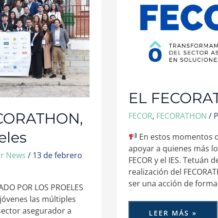
EL FECORA
FECORATHON,
FECOR
,
FECORATHON
/ 
eles
En estos momentos dif
apoyar a quienes más lo
or News
/
13 de febrero
FECOR y el IES. Tetuán de
realización del FECORA
ser una acción de forma
SADO POR LOS PROELES
jóvenes las múltiples
sector asegurador a
LEER MÁS »