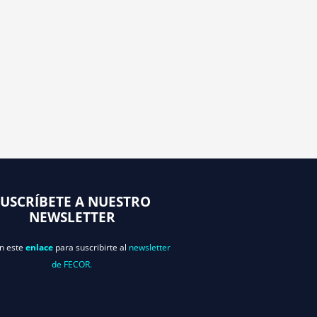
SUSCRÍBETE A NUESTRO
NEWSLETTER
en este
enlace
para suscribirte al
newsletter
de FECOR.