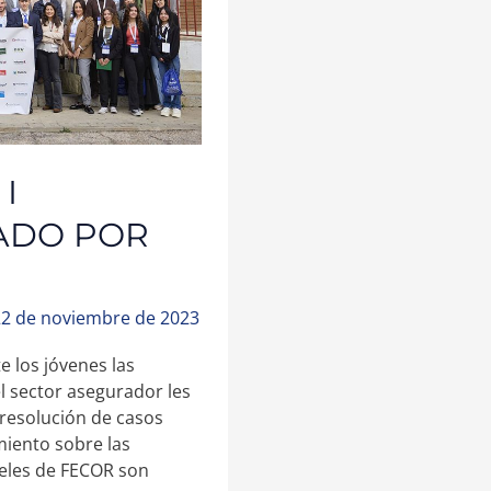
I
ADO POR
22 de noviembre de 2023
 los jóvenes las
l sector asegurador les
a resolución de casos
miento sobre las
oeles de FECOR son