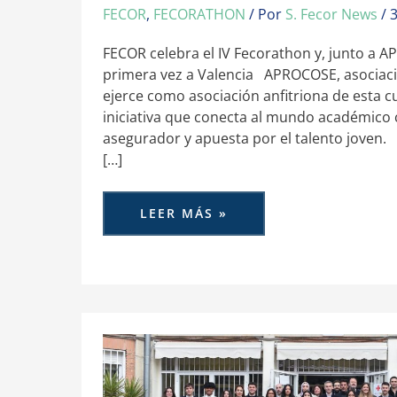
FECOR
,
FECORATHON
/ Por
S. Fecor News
/
FECOR celebra el IV Fecorathon y, junto a A
primera vez a Valencia APROCOSE, asociac
ejerce como asociación anfitriona de esta cu
iniciativa que conecta al mundo académico 
asegurador y apuesta por el talento joven.
[…]
LEER MÁS »
FECOR
CELEBRA
SU
II
FECORATHON,