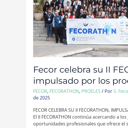
IMPULSADO
POR
LOS
PROELES
Fecor celebra su II 
impulsado por los pro
FECOR
,
FECORATHON
,
PROELES
/ Por
S. Fec
de 2025
FECOR CELEBRA SU II FECORATHON, IMPUL
El II FECORATHON continúa acercando a los 
oportunidades profesionales que ofrece el 