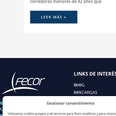
corredores menores de 42 años que
LEER MÁS »
LINKS DE INTERÉ
BLOG
DESCARGAS
EIAC
Gestionar consentimiento
C/ José Abascal n° 44, 1°
RSC
+ 34 91 451 80 89
Utilizamos cookies propias y de terceros para fines analíticos y para mostr
Coordinacion@fecor.es