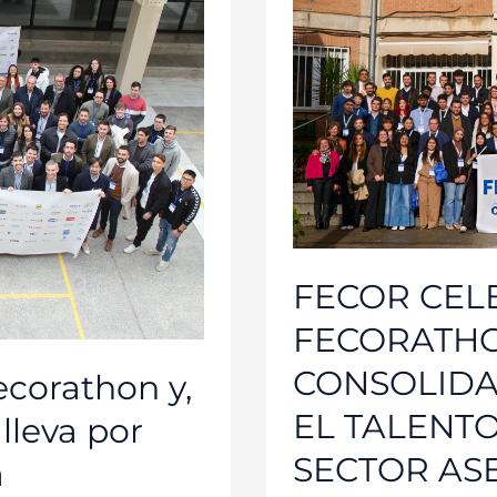
III
FECORATHON,
UNA
INICIATIVA
CONSOLIDADA
PARA
IMPULSAR
EL
TALENTO
JOVEN
EN
EL
SECTOR
ASEGURADOR
FECOR CELE
FECORATHON
CONSOLIDA
ecorathon y,
EL TALENTO
lleva por
SECTOR A
a