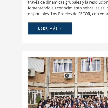
través de dinámicas grupales y la resolución
fomentando su conocimiento sobre las sali
disponibles. Los Proeles de FECOR, corred
LEER MÁS »
FECOR
ORGANIZA
SU
I
FECORATHON
LIDERADO
POR
LOS
PROELES