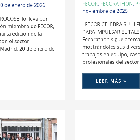
FECOR
,
FECORATHON
,
P
30 de enero de 2026
noviembre de 2025
PROCOSE, lo lleva por
FECOR CELEBRA SU III 
ión miembro de FECOR,
PARA IMPULSAR EL TAL
arta edición de la
Fecorathon sigue acerca
con el sector
mostrándoles sus divers
 Madrid, 20 de enero de
trabajos en equipo, caso
profesionales del sector
LEER MÁS »
EL
FECORATHON
SE
APLAZA