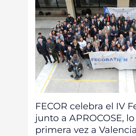
IV
FECORATHON
Y,
JUNTO
A
APROCOSE,
LO
LLEVA
POR
PRIMERA
VEZ
A
VALENCIA
FECOR celebra el IV F
junto a APROCOSE, lo 
primera vez a Valenci