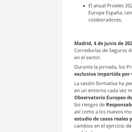
e
a
El anual Proeles 2
d
r
I
t
Europe España, cent
n
i
colaboradores.
r
Madrid, 4 de junio de 20
Corredurías de Seguros de
en el sector.
Durante la jornada, los 
exclusiva impartida por
La sesión formativa ha pe
en un entorno cada vez m
Observatorio Europeo d
los riesgos de
Responsabi
así como a los nuevos mo
estudio de casos reales 
cambios en el ejercicio de