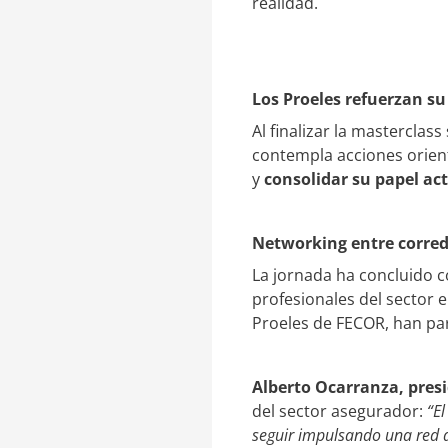
realidad.
Los Proeles refuerzan su
Al finalizar la masterclas
contempla acciones orient
y
consolidar su papel ac
Networking entre corre
La jornada ha concluido c
profesionales del sector 
Proeles de FECOR, han pa
Alberto Ocarranza, pres
del sector asegurador:
“El
seguir impulsando una red d