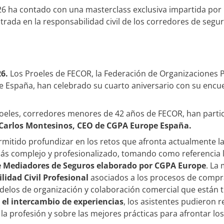
026 ha contado con una masterclass exclusiva impartida po
rada en la responsabilidad civil de los corredores de segu
26.
Los Proeles de FECOR, la Federación de Organizaciones 
 España, han celebrado su cuarto aniversario con su encue
Proeles, corredores menores de 42 años de FECOR, han part
 Carlos Montesinos, CEO de CGPA Europe España.
rmitido profundizar en los retos que afronta actualmente la
ás complejo y profesionalizado, tomando como referencia l
e Mediadores de Seguros elaborado por CGPA Europe
. La
lidad Civil Profesional
asociados a los procesos de compra
delos de organización y colaboración comercial que están t
y el intercambio de experiencias
, los asistentes pudieron 
 la profesión y sobre las mejores prácticas para afrontar lo