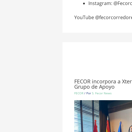
Instagram: @Fecor
YouTube @fecorcorredor
FECOR incorpora a Xter
Grupo de Apoyo
FECOR
/ Por
S. Fecor News