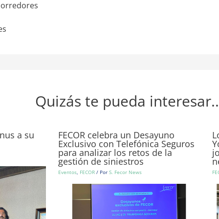
corredores
es
Quizás te pueda interesar..
nus a su
FECOR celebra un Desayuno
L
Exclusivo con Telefónica Seguros
Y
para analizar los retos de la
j
gestión de siniestros
n
Eventos
,
FECOR
/ Por
S. Fecor News
FE