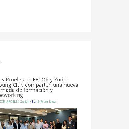
.
os Proeles de FECOR y Zurich
oung Club comparten una nueva
ornada de formación y
etworking
COR
,
PROELES
,
Zurich
/ Por
S. Fecor News