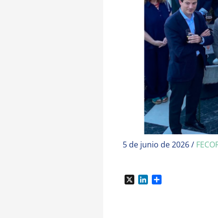
5 de junio de 2026
/
FECO
X
L
C
i
o
n
m
k
p