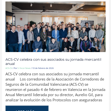
ACS-
CV
CELEBRA
CON
SUS
ASOCIADOS
SU
JORNADA
MERCANTIL
ANUAL
ACS-CV celebra con sus asociados su jornada mercantil
anual
ACS-CV
/ Por
S. Fecor News
/
10 de febrero de 2026
ACS-CV celebra con sus asociados su jornada mercantil
anual Los corredores de la Asociación de Corredores de
Seguros de la Comunidad Valenciana (ACS-CV) se
reunieron el pasado 4 de febrero en Valencia en la Jornada
Anual Mercantil liderada por su director, Aurelio Gil, para
analizar la evolución de los Protocolos con aseguradoras