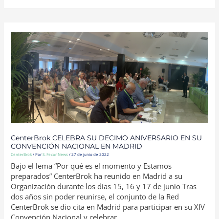
CENTERBROK
CELEBRA
SU
DECIMO
ANIVERSARIO
EN
SU
CONVENCIÓN
NACIONAL
EN
MADRID
CenterBrok CELEBRA SU DECIMO ANIVERSARIO EN SU
CONVENCIÓN NACIONAL EN MADRID
CenterBrok
/ Por
S. Fecor News
/
27 de junio de 2022
Bajo el lema “Por qué es el momento y Estamos
preparados” CenterBrok ha reunido en Madrid a su
Organización durante los días 15, 16 y 17 de junio Tras
dos años sin poder reunirse, el conjunto de la Red
CenterBrok se dio cita en Madrid para participar en su XIV
Convención Nacional y celebrar