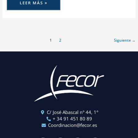
LEER MÁS »
1
2
Siguiente
→
C/ José Abascal n° 44, 1°
+ 34 91 451 80 89
Coordinacion@fecor.es
L
I
Y
X