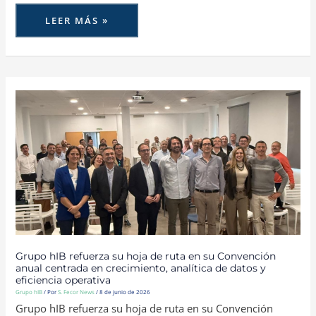
LEER MÁS »
GRUPO
HIB
REFUERZA
SU
HOJA
DE
RUTA
EN
SU
CONVENCIÓN
ANUAL
CENTRADA
EN
CRECIMIENTO,
ANALÍTICA
DE
DATOS
Y
EFICIENCIA
OPERATIVA
Grupo hIB refuerza su hoja de ruta en su Convención
anual centrada en crecimiento, analítica de datos y
eficiencia operativa
Grupo hIB
/ Por
S. Fecor News
/
8 de junio de 2026
Grupo hIB refuerza su hoja de ruta en su Convención