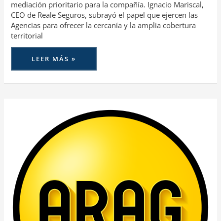
mediación prioritario para la compañía. Ignacio Mariscal,
CEO de Reale Seguros, subrayó el papel que ejercen las
Agencias para ofrecer la cercanía y la amplia cobertura
territorial
LEER MÁS »
ARAG
CELEBRA
SU
CONVENCIÓN
DE
VENTAS
CON
EL
FOCO
PUESTO
EN
LA
FLEXIBILIDAD
PARA
SEGUIR
CRECIENDO
EN
2024