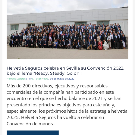
CONVENCIÓN
2022,
BAJO
EL
LEMA
“READY.
STEADY.
GO
ON
!
Helvetia Seguros celebra en Sevilla su Convención 2022,
bajo el lema “Ready. Steady. Go on !
Helvetia Seguros
/ Por
S. Fecor News
/
30 de marzo de 2022
Más de 200 directivos, ejecutivos y responsables
comerciales de la compañía han participado en este
encuentro en el que se hecho balance de 2021 y se han
presentado los principales objetivos para este año y,
especialmente, los próximos hitos de la estrategia helvetia
20.25. Helvetia Seguros ha vuelto a celebrar su
Convención de manera