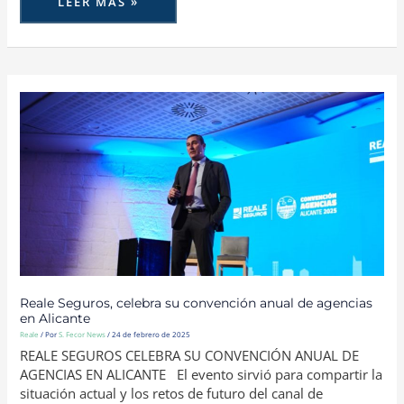
LEER MÁS »
REALE
SEGUROS,
CELEBRA
SU
CONVENCIÓN
ANUAL
DE
AGENCIAS
EN
ALICANTE
Reale Seguros, celebra su convención anual de agencias
en Alicante
Reale
/ Por
S. Fecor News
/
24 de febrero de 2025
REALE SEGUROS CELEBRA SU CONVENCIÓN ANUAL DE
AGENCIAS EN ALICANTE El evento sirvió para compartir la
situación actual y los retos de futuro del canal de