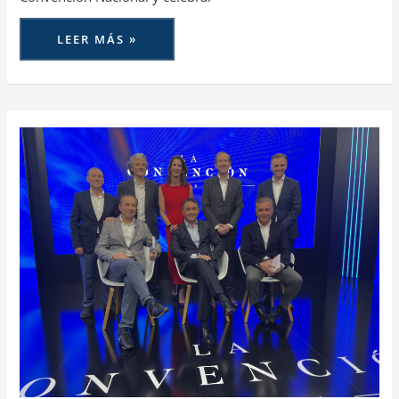
LEER MÁS »
PELAYO
Y
AGROPELAYO
PRESENTAN
SUS
PRINCIPALES
LÍNEAS
ESTRATÉGICAS
EN
LA
CONVENCION
NACIONAL
DE
AGENTES
Y
CORREDORES