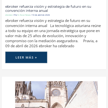
ebroker refuerza visión y estrategia de futuro en su
convención interna anual
ebroker
/ Por
S. Fecor News
/
10 de abril de 2026
ebroker refuerza visión y estrategia de futuro en su
convención interna anual La tecnológica asturiana reúne
a todo su equipo en una jornada estratégica que pone en
valor más de 25 años de evolución, innovación y
compromiso con la mediación aseguradora. Pravia, a
09 de abril de 2026 ebroker ha celebrado
LEER MÁS »
REALE
SEGUROS
CELEBRA
SU
CONVENCIÓN
ANUAL
DE
AGENCIAS
EN