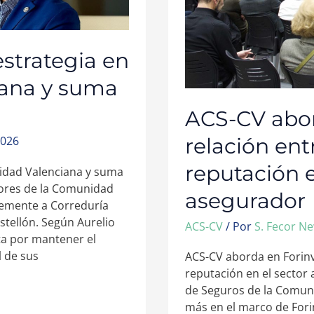
strategia en
iana y suma
ACS-CV abor
relación ent
2026
reputación e
idad Valenciana y suma
ores de la Comunidad
asegurador
temente a Correduría
stellón. Según Aurelio
ACS-CV
/ Por
S. Fecor N
sta por mantener el
l de sus
ACS-CV aborda en Forinve
reputación en el sector
de Seguros de la Comun
más en el marco de Fori