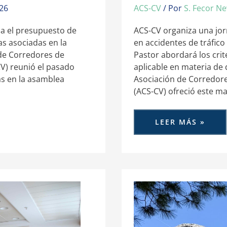
026
ACS-CV
/ Por
S. Fecor N
ba el presupuesto de
ACS-CV organiza una jor
as asociadas en la
en accidentes de tráfic
de Corredores de
Pastor abordará los crit
V) reunió el pasado
aplicable en materia de
as en la asamblea
Asociación de Corredore
(ACS-CV) ofreció este ma
LEER MÁS »
ACS-
CV
REFUERZA
LA
COHESIÓN
DE
SUS