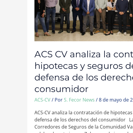
DESDE
LA
DEFENSA
DE
LOS
DERECHOS
DEL
CONSUMIDOR
ACS CV analiza la con
hipotecas y seguros d
defensa de los derech
consumidor
ACS-CV
/ Por
S. Fecor News
/
8 de mayo de 
ACS‑CV analiza la contratación de hipotecas
defensa de los derechos del consumidor La
Corredores de Seguros de la Comunidad Val