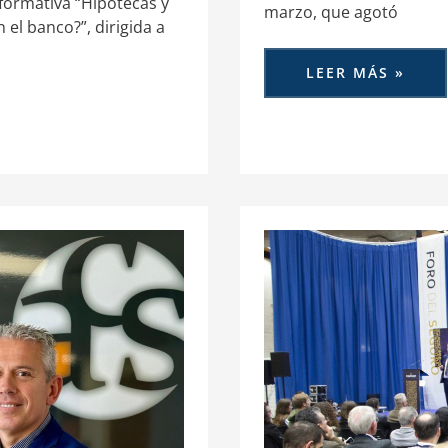
formativa “Hipotecas y
marzo, que agotó
 el banco?”, dirigida a
LEER MÁS »
ACS-
CV
ABORDA
EN
FORINVEST
LA
RELACIÓN
ENTRE
SEGURIDAD
JURÍDICA
Y
REPUTACIÓN
EN
EL
SECTOR
ASEGURADOR