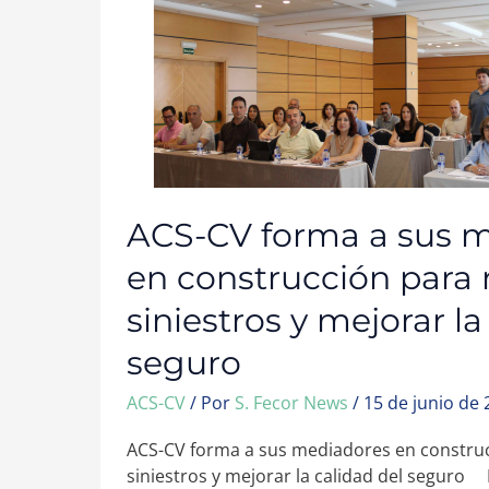
CONSTRUCCIÓN
PARA
REDUCIR
SINIESTROS
Y
MEJORAR
LA
CALIDAD
DEL
SEGURO
ACS-CV forma a sus 
en construcción para 
siniestros y mejorar la
seguro
ACS-CV
/ Por
S. Fecor News
/
15 de junio de
ACS-CV forma a sus mediadores en construc
siniestros y mejorar la calidad del seguro