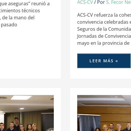
ACS-CV
/ Por
S. Fecor N
que aseguras” reunió a
cimientos técnicos
ACS-CV refuerza la cohe
, de la mano del
convivencia celebradas
l pasado
Seguros de la Comunida
Jornadas de Convivencia 
mayo en la provincia de
LEER MÁS »
ACS-
CV
MEJORA
LA
EFICACIA
EN
LA
MEDIACIÓN
ASEGURADORA