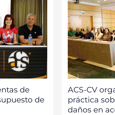
UNA
JORNADA
PRÁCTICA
SOBRE
RECLAMACIÓN
DE
DAÑOS
EN
ACCIDENTES
DE
TRÁFICO
entas de
ACS-CV orga
supuesto de
práctica so
daños en acc