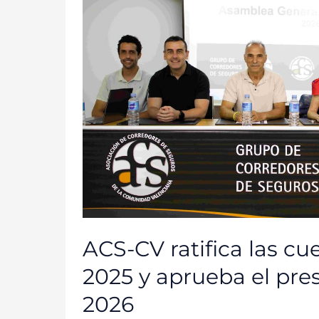
LAS
CUENTAS
DE
2025
Y
APRUEBA
EL
PRESUPUESTO
DE
2026
ACS-CV ratifica las cu
2025 y aprueba el pre
2026