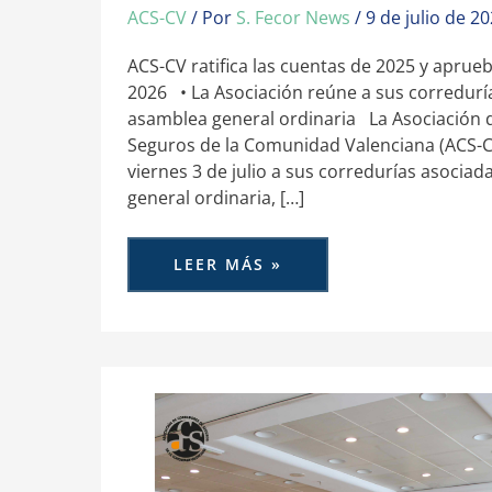
ACS-CV
/ Por
S. Fecor News
/
9 de julio de 2
ACS-CV ratifica las cuentas de 2025 y aprue
2026 • La Asociación reúne a sus corredurí
asamblea general ordinaria La Asociación 
Seguros de la Comunidad Valenciana (ACS-C
viernes 3 de julio a sus corredurías asociad
general ordinaria, […]
LEER MÁS »
ACS-
CV
FORMA
A
SUS
MEDIADORES
EN