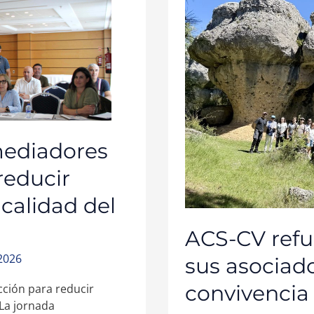
ASOCIADOS
EN
LAS
JORNADAS
DE
CONVIVENCIA
CELEBRADAS
EN
CUENCA
mediadores
reducir
 calidad del
ACS-CV refu
 2026
sus asociado
convivencia
ción para reducir
 La jornada