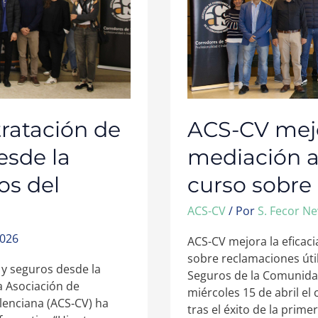
CON
EL
CURSO
SOBRE
RECLAMACIONES
ÚTILES
tratación de
ACS-CV mejor
esde la
mediación a
os del
curso sobre
ACS-CV
/ Por
S. Fecor N
2026
ACS-CV mejora la eficac
sobre reclamaciones úti
 y seguros desde la
Seguros de la Comunidad
 Asociación de
miércoles 15 de abril el
enciana (ACS‑CV) ha
tras el éxito de la prim