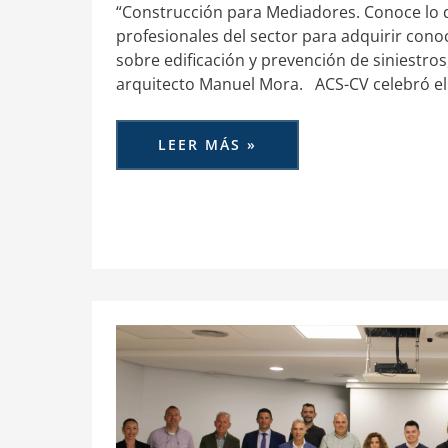
“Construcción para Mediadores. Conoce lo 
profesionales del sector para adquirir cono
sobre edificación y prevención de siniestros
arquitecto Manuel Mora. ACS-CV celebró e
LEER MÁS »
ACS
CV
ANALIZA
LA
CONTRATACIÓN
DE
HIPOTECAS
Y
SEGUROS