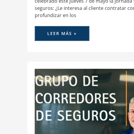
celebrado este jueves 7 de mayo la jornada 
seguros: ¿Le interesa al cliente contratar con
profundizar en los
LEER MÁS »
ACS-
CV
MANTIENE
SU
ESTRATEGIA
EN
LA
COMUNIDAD
VALENCIANA
Y
SUMA
DOS
NUEVAS
ALTAS