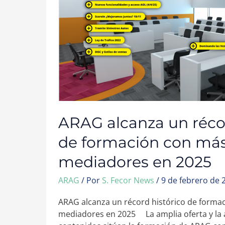
HISTÓRICO
DE
FORMACIÓN
CON
MÁS
DE
10.500
MEDIADORES
EN
2025
ARAG alcanza un récor
de formación con más
mediadores en 2025
ARAG
/ Por
S. Fecor News
/
9 de febrero de 
ARAG alcanza un récord histórico de forma
mediadores en 2025 La amplia oferta y la a