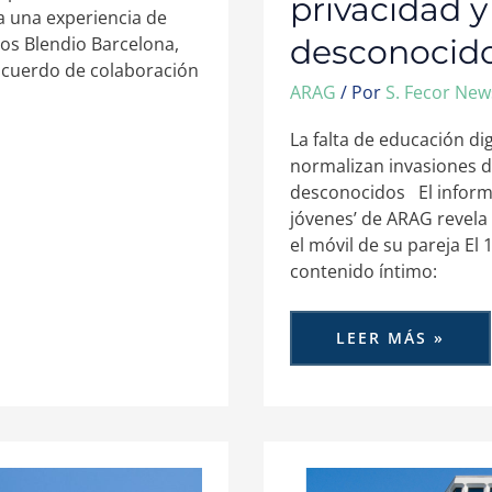
privacidad y
a una experiencia de
desconocid
ios Blendio Barcelona,
acuerdo de colaboración
ARAG
/ Por
S. Fecor Ne
La falta de educación di
normalizan invasiones d
desconocidos El informe
jóvenes’ de ARAG revel
el móvil de su pareja El
contenido íntimo:
LEER MÁS »
ASTURIAS,
ARAGÓN,