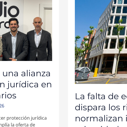
EDUCACIÓN
DIGITAL
DISPARA
LOS
RIESGOS
ENTRE
MENORES:
NORMALIZAN
INVASIONES
DE
PRIVACIDAD
Y
EL
CONTACTO
CON
DESCONOCIDOS
 una alianza
n jurídica en
rios
La falta de 
dispara los 
026
normalizan 
er protección jurídica
lía la oferta de