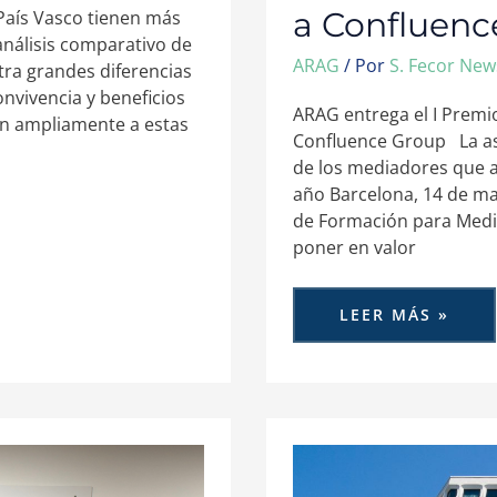
a Confluenc
 País Vasco tienen más
álisis comparativo de
ARAG
/ Por
S. Fecor Ne
ra grandes diferencias
nvivencia y beneficios
ARAG entrega el I Prem
an ampliamente a estas
Confluence Group La as
de los mediadores que 
año Barcelona, 14 de ma
de Formación para Medi
poner en valor
LEER MÁS »
LA
FALTA
DE