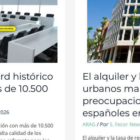
TASA
DE
RESIDUOS
URBANOS
MARCAN
LAS
PREOCUPACIONE
LEGALES
DE
LOS
ESPAÑOLES
EN
2025
d histórico
El alquiler y
 de 10.500
urbanos mar
preocupacio
españoles e
2026
ARAG
/ Por
S. Fecor Ne
ción con más de 10.500
lta calidad de los
El alquiler y la tasa de