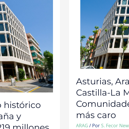
CATALUÑA
Y
CASTILLA-
LA
MANCHA
SON
LAS
COMUNIDADES
DONDE
HEREDAR
SALE
MÁS
CARO
Asturias, Ar
Castilla-La 
Comunidade
histórico
más caro
aña y
219 millones
ARAG
/ Por
S. Fecor Ne