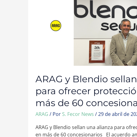
SELLAN
UNA
ALIANZA
PARA
OFRECER
PROTECCIÓN
JURÍDICA
EN
MÁS
DE
60
CONCESIONARIOS
ARAG y Blendio sellan
para ofrecer protecció
más de 60 concesiona
ARAG
/ Por
S. Fecor News
/
29 de abril de 2
ARAG y Blendio sellan una alianza para ofrec
en más de 60 concesionarios El acuerdo amp