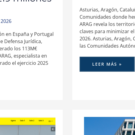
Asturias, Aragón, Catalu
Comunidades donde here
 2026
ARAG revela los territo
claves para minimizar el
ión en España y Portugal
2026. Asturias, Aragón, 
e Defensa Jurídica,
las Comunidades Autó
uperado los 113M€
ARAG, especialista en
rrado el ejercicio 2025
LEER MÁS »
EL
ALQUILER
Y
LA