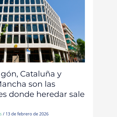
agón, Cataluña y
Mancha son las
s donde heredar sale
ws
/
13 de febrero de 2026