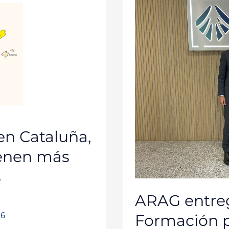
I
PREMIO
DE
FORMACIÓN
PARA
MEDIADORES
2025
A
CONFLUENCE
GROUP
en Cataluña,
tienen más
s
ARAG entreg
26
Formación 