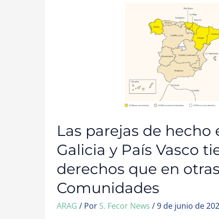
HECHO
EN
CATALUÑA,
GALICIA
Y
PAÍS
VASCO
TIENEN
MÁS
DERECHOS
QUE
EN
OTRAS
COMUNIDADES
Las parejas de hecho 
Galicia y País Vasco 
derechos que en otra
Comunidades
ARAG
/ Por
S. Fecor News
/
9 de junio de 20