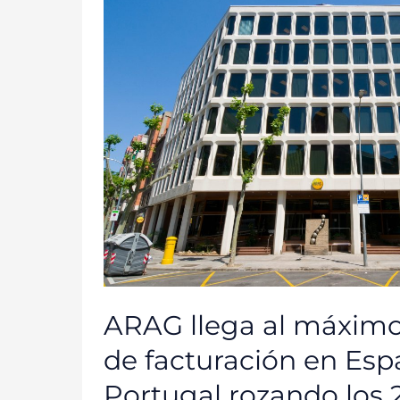
AL
MÁXIMO
HISTÓRICO
DE
FACTURACIÓN
EN
ESPAÑA
Y
PORTUGAL
ROZANDO
LOS
219
MILLONES
EN
2025
ARAG llega al máximo 
de facturación en Esp
Portugal rozando los 