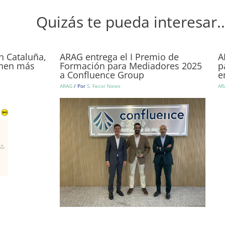
Quizás te pueda interesar..
n Cataluña,
ARAG entrega el I Premio de
A
ienen más
Formación para Mediadores 2025
p
a Confluence Group
e
ARAG
/ Por
S. Fecor News
AR