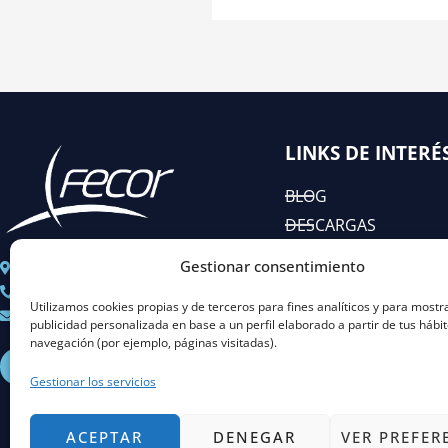
LINKS DE INTERÉ
BLOG
DESCARGAS
EIAC
Gestionar consentimiento
C/ José Abascal n° 44, 1°
RSC
+ 34 91 451 80 89
Utilizamos cookies propias y de terceros para fines analíticos y para mostr
Coordinacion@fecor.es
publicidad personalizada en base a un perfil elaborado a partir de tus hábi
navegación (por ejemplo, páginas visitadas).
L
I
Y
X
i
n
o
-
Gestionar los servicios
n
s
u
t
k
t
t
w
e
a
u
i
d
g
b
t
ACEPTAR
DENEGAR
VER PREFER
i
r
e
t