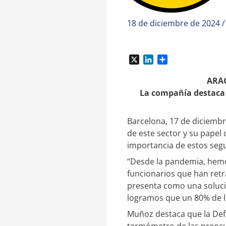
18 de diciembre de 2024
X
L
C
i
o
n
m
ARAG
k
p
La compañía destaca e
e
a
d
r
I
t
Barcelona, 17 de diciembr
n
i
de este sector y su papel 
r
importancia de estos segu
“Desde la pandemia, hemo
funcionarios que han retr
presenta como una solució
logramos que un 80% de l
Muñoz destaca que la Defe
termómetro de las preocup