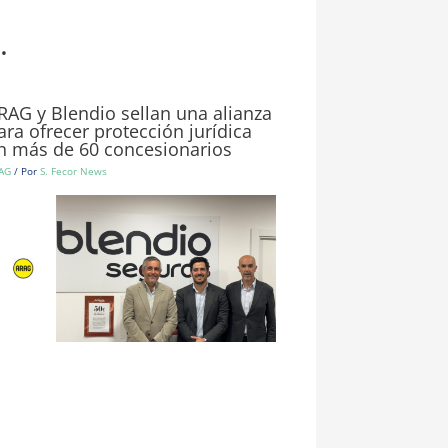
.
RAG y Blendio sellan una alianza
ara ofrecer protección jurídica
n más de 60 concesionarios
AG
/ Por
S. Fecor News