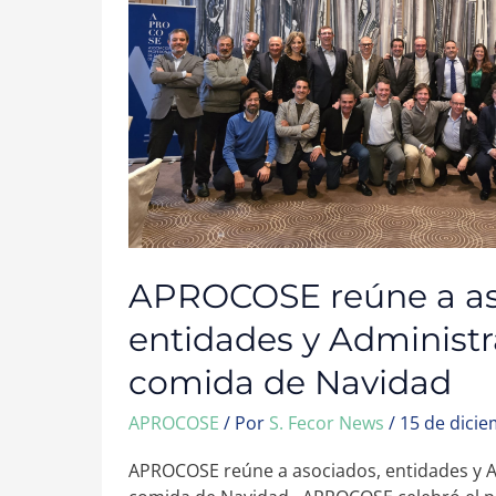
ASOCIADOS,
ENTIDADES
Y
ADMINISTRACIÓN
EN
SU
COMIDA
DE
NAVIDAD
APROCOSE reúne a as
entidades y Administr
comida de Navidad
APROCOSE
/ Por
S. Fecor News
/
15 de dici
APROCOSE reúne a asociados, entidades y A