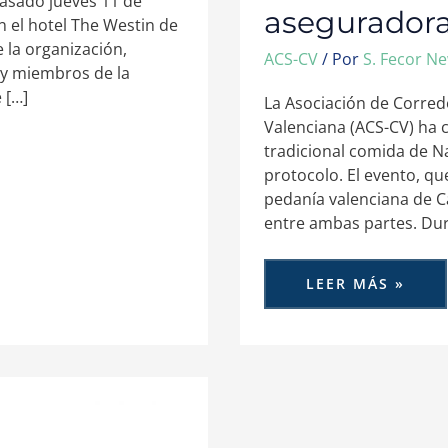
asado jueves 11 de
aseguradora
n el hotel The Westin de
e la organización,
ACS-CV
/ Por
S. Fecor N
 y miembros de la
 […]
La Asociación de Corre
Valenciana (ACS-CV) ha 
tradicional comida de N
protocolo. El evento, que
pedanía valenciana de Ca
entre ambas partes. Du
LEER MÁS »