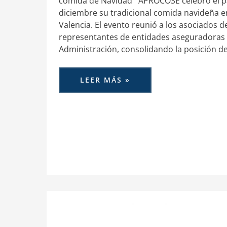
comida de Navidad APROCOSE celebró el p
diciembre su tradicional comida navideña e
Valencia. El evento reunió a los asociados d
representantes de entidades aseguradoras
Administración, consolidando la posición de
LEER MÁS »
FECOR
CONMEMORA
SU