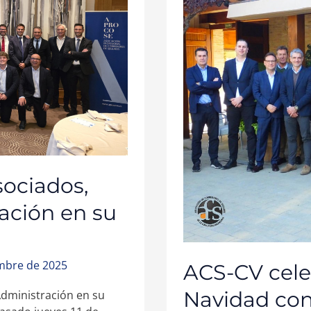
EL
ENCUENTRO
DE
NAVIDAD
CON
LAS
ENTIDADES
ASEGURADORAS
DE
PROTOCOLO
ociados,
ación en su
embre de 2025
ACS-CV cele
Navidad con
dministración en su