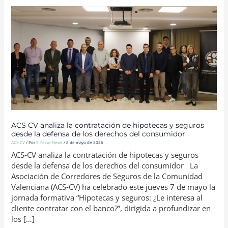
ACS
CV
ANALIZA
LA
CONTRATACIÓN
DE
HIPOTECAS
Y
SEGUROS
DESDE
LA
DEFENSA
DE
LOS
DERECHOS
DEL
CONSUMIDOR
ACS CV analiza la contratación de hipotecas y seguros
desde la defensa de los derechos del consumidor
ACS-CV
/ Por
S. Fecor News
/
8 de mayo de 2026
ACS‑CV analiza la contratación de hipotecas y seguros
desde la defensa de los derechos del consumidor La
Asociación de Corredores de Seguros de la Comunidad
Valenciana (ACS‑CV) ha celebrado este jueves 7 de mayo la
jornada formativa “Hipotecas y seguros: ¿Le interesa al
cliente contratar con el banco?”, dirigida a profundizar en
los […]