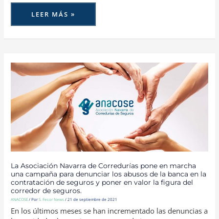
LEER MÁS »
LA
ASOCIACIÓN
NAVARRA
DE
CORREDURÍAS
PONE
EN
MARCHA
UNA
CAMPAÑA
PARA
DENUNCIAR
LOS
ABUSOS
DE
LA
BANCA
EN
La Asociación Navarra de Corredurías pone en marcha
LA
una campaña para denunciar los abusos de la banca en la
CONTRATACIÓN
DE
contratación de seguros y poner en valor la figura del
SEGUROS
corredor de seguros.
Y
PONER
ANACOSE
/ Por
S. Fecor News
/
21 de septiembre de 2021
EN
En los últimos meses se han incrementado las denuncias a
VALOR
LA