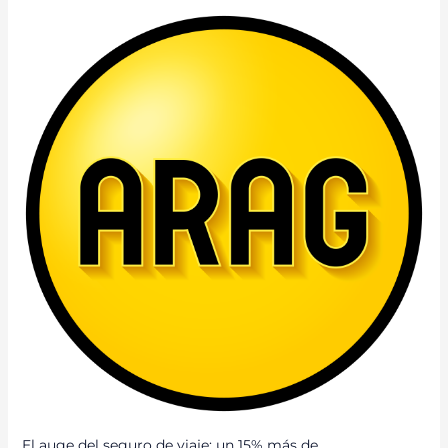
EL
AUGE
DEL
SEGURO
DE
VIAJE:
UN
15%
MÁS
DE
CONTRATACIONES
ESTE
VERANO
El auge del seguro de viaje: un 15% más de