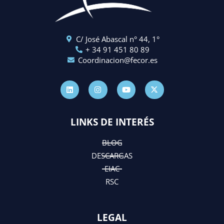
C/ José Abascal n° 44, 1°
+ 34 91 451 80 89
Coordinacion@fecor.es
L
I
Y
X
i
n
o
-
n
s
u
t
k
t
t
w
e
a
u
i
d
g
b
t
LINKS DE INTERÉS
i
r
e
t
n
a
e
m
r
BLOG
DESCARGAS
EIAC
RSC
LEGAL