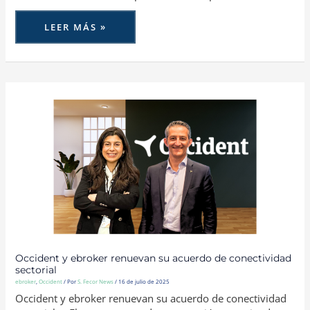
LEER MÁS »
OCCIDENT
Y
EBROKER
RENUEVAN
SU
ACUERDO
DE
CONECTIVIDAD
SECTORIAL
Occident y ebroker renuevan su acuerdo de conectividad
sectorial
ebroker
,
Occident
/ Por
S. Fecor News
/
16 de julio de 2025
Occident y ebroker renuevan su acuerdo de conectividad