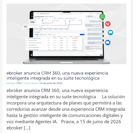
EBROKER
ANUNCIA
CRM
360,
UNA
NUEVA
EXPERIENCIA
INTELIGENTE
INTEGRADA
EN
SU
SUITE
TECNOLÓGICA
ebroker anuncia CRM 360, una nueva experiencia
inteligente integrada en su suite tecnológica
ebroker
/ Por
S. Fecor News
/
16 de junio de 2026
ebroker anuncia CRM 360, una nueva experiencia
inteligente integrada en su suite tecnológica La solución
incorpora una arquitectura de planes que permitirá a las
corredurías avanzar desde una experiencia CRM integrada
hasta la gestión inteligente de comunicaciones digitales y
voz mediante Agentes IA. Pravia, a 15 de junio de 2026
ebroker […]