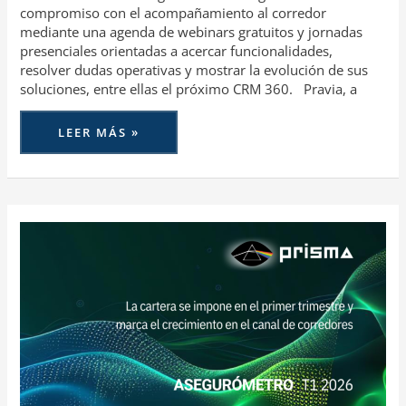
compromiso con el acompañamiento al corredor
mediante una agenda de webinars gratuitos y jornadas
presenciales orientadas a acercar funcionalidades,
resolver dudas operativas y mostrar la evolución de sus
soluciones, entre ellas el próximo CRM 360. Pravia, a
LEER MÁS »
LA
CARTERA
SE
IMPONE
EN
EL
PRIMER
TRIMESTRE
Y
MARCA
EL
CRECIMIENTO
EN
EL
CANAL
DE
CORREDORES