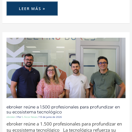
LEER MÁS »
EBROKER
REÚNE
A
1.500
PROFESIONALES
PARA
PROFUNDIZAR
EN
SU
ECOSISTEMA
TECNOLÓGICO
ebroker reúne a 1.500 profesionales para profundizar en
su ecosistema tecnológico
ebroker
/ Por
S. Fecor News
/
10 de junio de 2026
ebroker reúne a 1.500 profesionales para profundizar en
su ecosistema tecnológico La tecnológica refuerza su