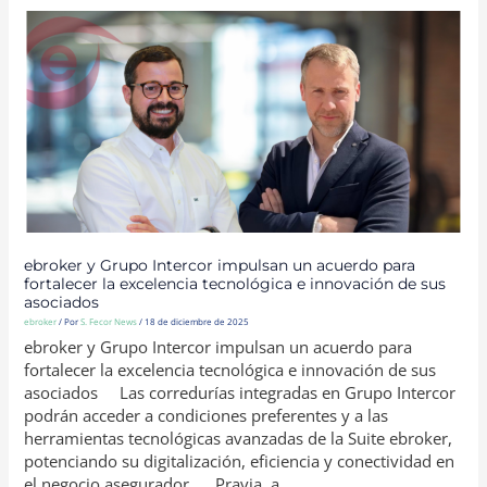
EBROKER
Y
GRUPO
INTERCOR
IMPULSAN
UN
ACUERDO
PARA
FORTALECER
LA
EXCELENCIA
TECNOLÓGICA
E
INNOVACIÓN
DE
SUS
ASOCIADOS
ebroker y Grupo Intercor impulsan un acuerdo para
fortalecer la excelencia tecnológica e innovación de sus
asociados
ebroker
/ Por
S. Fecor News
/
18 de diciembre de 2025
ebroker y Grupo Intercor impulsan un acuerdo para
fortalecer la excelencia tecnológica e innovación de sus
asociados Las corredurías integradas en Grupo Intercor
podrán acceder a condiciones preferentes y a las
herramientas tecnológicas avanzadas de la Suite ebroker,
potenciando su digitalización, eficiencia y conectividad en
el negocio asegurador. Pravia, a