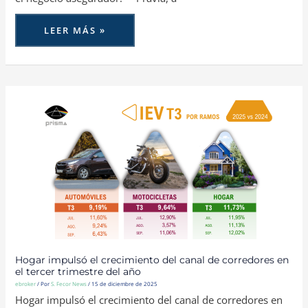
LEER MÁS »
HOGAR
IMPULSÓ
EL
CRECIMIENTO
DEL
CANAL
DE
CORREDORES
EN
EL
TERCER
TRIMESTRE
DEL
AÑO
Hogar impulsó el crecimiento del canal de corredores en
el tercer trimestre del año
ebroker
/ Por
S. Fecor News
/
15 de diciembre de 2025
Hogar impulsó el crecimiento del canal de corredores en