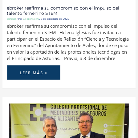
ebroker reafirma su compromiso con el impulso del
talento femenino STEM
ebroker
/ Por
S. Fecor News
/
3 de diciembre de 2025
ebroker reafirma su compromiso con el impulso del
talento femenino STEM Helena Iglesias fue invitada a
participar en el Espacio de Reflexión “Ciencia y Tecnología
en Femenino” del Ayuntamiento de Avilés, donde se puso
en valor la aportación de las profesionales tecnólogas en
el Principado de Asturias. Pravia, a 3 de diciembre
LEER MÁS »
EBROKER
Y
EL
COLEGIO
PROFESIONAL
DE
MEDIADORES
DE
SEGUROS