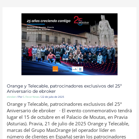
ORANGE
Y
TELECABLE,
PATROCINADORES
EXCLUSIVOS
DEL
25º
ANIVERSARIO
DE
EBROKER
Orange y Telecable, patrocinadores exclusivos del 25º
Aniversario de ebroker
ebroker
/ Por
S. Fecor News
/
22 de julio de 2025
Orange y Telecable, patrocinadores exclusivos del 25º
Aniversario de ebroker · El evento conmemorativo tendrá
lugar el 15 de octubre en el Palacio de Moutas, en Pravia
(Asturias). Pravia, 21 de julio de 2025 Orange y Telecable,
marcas del Grupo MasOrange (el operador líder en
número de clientes en España) serán los patrocinadores