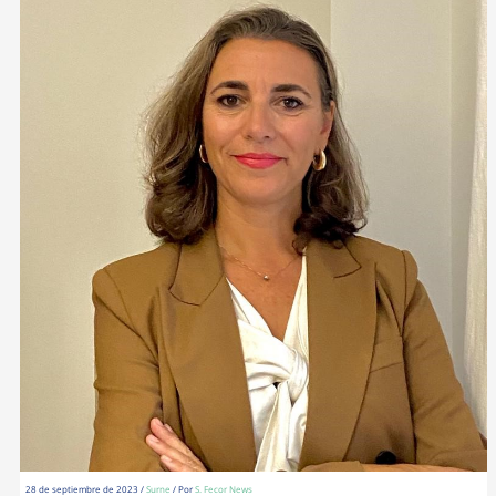
28 de septiembre de 2023
/
Surne
/ Por
S. Fecor News