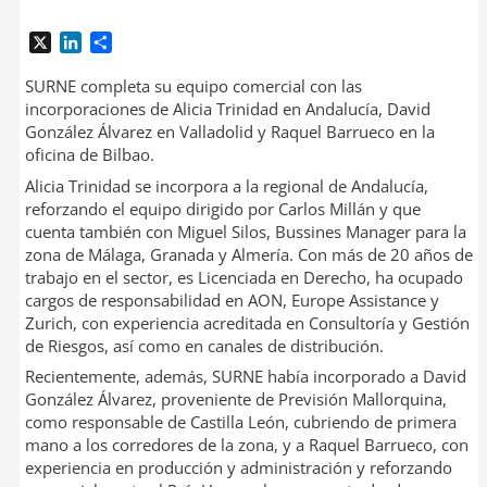
X
L
C
i
o
n
m
SURNE completa su equipo comercial con las
k
p
incorporaciones de Alicia Trinidad en Andalucía, David
e
a
González Álvarez en Valladolid y Raquel Barrueco en la
d
r
oficina de Bilbao.
I
t
Alicia Trinidad se incorpora a la regional de Andalucía,
n
i
reforzando el equipo dirigido por Carlos Millán y que
r
cuenta también con Miguel Silos, Bussines Manager para la
zona de Málaga, Granada y Almería. Con más de 20 años de
trabajo en el sector, es Licenciada en Derecho, ha ocupado
cargos de responsabilidad en AON, Europe Assistance y
Zurich, con experiencia acreditada en Consultoría y Gestión
de Riesgos, así como en canales de distribución.
Recientemente, además, SURNE había incorporado a David
González Álvarez, proveniente de Previsión Mallorquina,
como responsable de Castilla León, cubriendo de primera
mano a los corredores de la zona, y a Raquel Barrueco, con
experiencia en producción y administración y reforzando