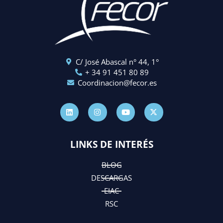
C/ José Abascal n° 44, 1°
+ 34 91 451 80 89
Coordinacion@fecor.es
L
I
Y
X
i
n
o
-
n
s
u
t
k
t
t
w
e
a
u
i
d
g
b
t
LINKS DE INTERÉS
i
r
e
t
n
a
e
m
r
BLOG
DESCARGAS
EIAC
RSC