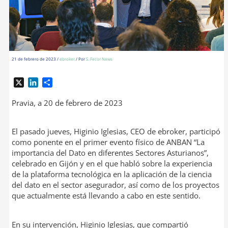
21 de febrero de 2023
/
ebroker
/ Por
S. Fecor News
X
L
C
i
o
n
m
Pravia, a 20 de febrero de 2023
k
p
e
a
El pasado jueves, Higinio Iglesias, CEO de ebroker, participó
d
r
como ponente en el primer evento físico de ANBAN “La
I
t
importancia del Dato en diferentes Sectores Asturianos”,
n
i
r
celebrado en Gijón y en el que habló sobre la experiencia
de la plataforma tecnológica en la aplicación de la ciencia
del dato en el sector asegurador, así como de los proyectos
que actualmente está llevando a cabo en este sentido.
En su intervención, Higinio Iglesias, que compartió