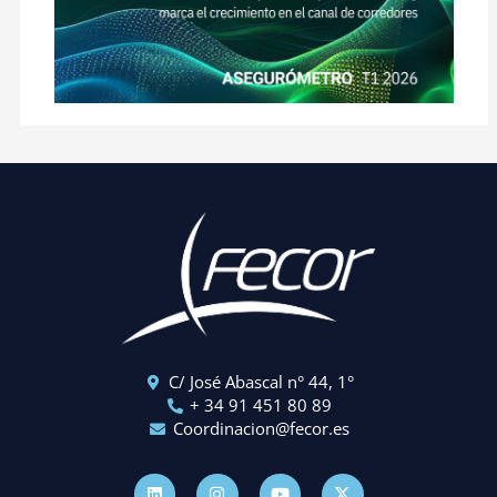
C/ José Abascal n° 44, 1°
+ 34 91 451 80 89
Coordinacion@fecor.es
L
I
Y
X
i
n
o
-