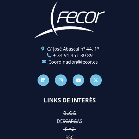
C/ José Abascal n° 44, 1°
+ 34 91 451 80 89
Coordinacion@fecor.es
L
I
Y
X
i
n
o
-
n
s
u
t
k
t
t
w
e
a
u
i
d
g
b
t
LINKS DE INTERÉS
i
r
e
t
n
a
e
m
r
BLOG
DESCARGAS
EIAC
RSC