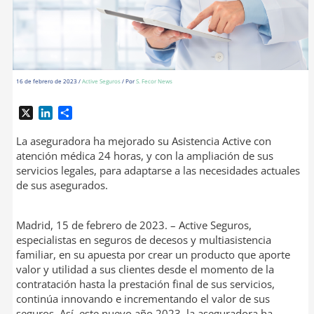
16 de febrero de 2023
/
Active Seguros
/ Por
S. Fecor News
X
L
C
i
o
n
m
La aseguradora ha mejorado su Asistencia Active con
k
p
atención médica 24 horas, y con la ampliación de sus
e
a
servicios legales, para adaptarse a las necesidades actuales
d
r
de sus asegurados.
I
t
n
i
r
Madrid, 15 de febrero de 2023. – Active Seguros,
especialistas en seguros de decesos y multiasistencia
familiar, en su apuesta por crear un producto que aporte
valor y utilidad a sus clientes desde el momento de la
contratación hasta la prestación final de sus servicios,
continúa innovando e incrementando el valor de sus
seguros. Así, este nuevo año 2023, la aseguradora ha