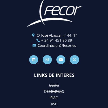
C/ José Abascal n° 44, 1°
+ 34 91 451 80 89
Coordinacion@fecor.es
L
I
Y
X
i
n
o
-
n
s
u
t
k
t
t
w
e
a
u
i
d
g
b
t
LINKS DE INTERÉS
i
r
e
t
n
a
e
m
r
BLOG
DESCARGAS
EIAC
RSC