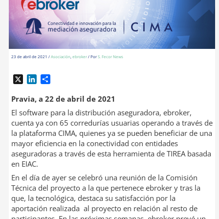
23 de abril de 2021
/
Asociación
,
ebroker
/ Por
S. Fecor News
X
L
C
i
o
n
m
Pravia, a 22 de abril de 2021
k
p
El software para la distribución aseguradora, ebroker,
e
a
cuenta ya con 65 corredurías usuarias operando a través de
d
r
la plataforma CIMA, quienes ya se pueden beneficiar de una
I
t
mayor eficiencia en la conectividad con entidades
n
i
aseguradoras a través de esta herramienta de TIREA basada
r
en EIAC.
En el día de ayer se celebró una reunión de la Comisión
Técnica del proyecto a la que pertenece ebroker y tras la
que, la tecnológica, destaca su satisfacción por la
aportación realizada al proyecto en relación al resto de
participantes. En las próximas semanas, ebroker prevé un