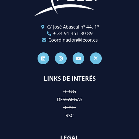
C/ José Abascal n° 44, 1°
+ 34 91 451 80 89
Coordinacion@fecor.es
L
I
Y
X
i
n
o
-
n
s
u
t
k
t
t
w
e
a
u
i
d
g
b
t
LINKS DE INTERÉS
i
r
e
t
n
a
e
m
r
BLOG
DESCARGAS
EIAC
RSC
LEGAL