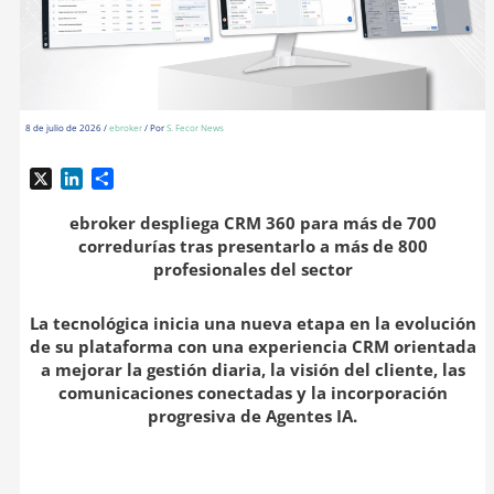
8 de julio de 2026
/
ebroker
/ Por
S. Fecor News
X
L
C
i
o
n
m
ebroker despliega CRM 360 para más de 700
k
p
corredurías tras presentarlo a más de 800
e
a
profesionales del sector
d
r
I
t
La tecnológica inicia una nueva etapa en la evolución
n
i
de su plataforma con una experiencia CRM orientada
r
a mejorar la gestión diaria, la visión del cliente, las
comunicaciones conectadas y la incorporación
progresiva de Agentes IA.