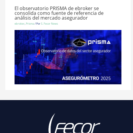
El observatorio PRISMA de ebroker se
consolida como fuente de referencia de
análisis del mercado asegurador
ebroker
,
Prisma
/ Por
S. Fecor News