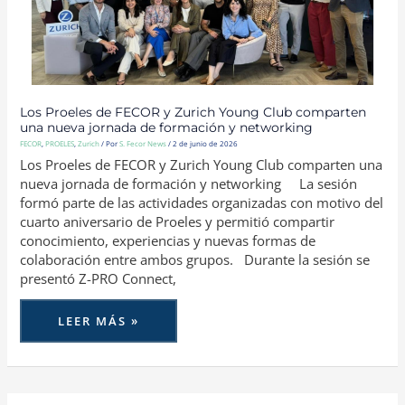
UNA
NUEVA
JORNADA
DE
FORMACIÓN
Y
NETWORKING
Los Proeles de FECOR y Zurich Young Club comparten
una nueva jornada de formación y networking
FECOR
,
PROELES
,
Zurich
/ Por
S. Fecor News
/
2 de junio de 2026
Los Proeles de FECOR y Zurich Young Club comparten una
nueva jornada de formación y networking La sesión
formó parte de las actividades organizadas con motivo del
cuarto aniversario de Proeles y permitió compartir
conocimiento, experiencias y nuevas formas de
colaboración entre ambos grupos. Durante la sesión se
presentó Z-PRO Connect,
LEER MÁS »