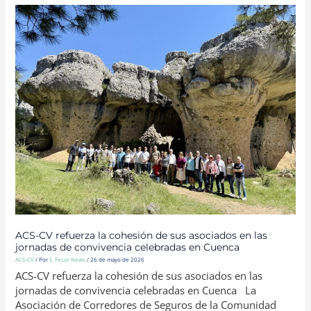
ACS-
CV
REFUERZA
LA
COHESIÓN
DE
SUS
ASOCIADOS
EN
LAS
JORNADAS
DE
CONVIVENCIA
CELEBRADAS
EN
CUENCA
ACS-CV refuerza la cohesión de sus asociados en las
jornadas de convivencia celebradas en Cuenca
ACS-CV
/ Por
S. Fecor News
/
26 de mayo de 2026
ACS-CV refuerza la cohesión de sus asociados en las
jornadas de convivencia celebradas en Cuenca La
Asociación de Corredores de Seguros de la Comunidad