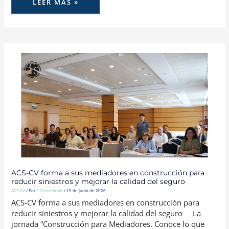
LEER MÁS »
ACS-
CV
FORMA
A
SUS
MEDIADORES
EN
CONSTRUCCIÓN
PARA
REDUCIR
SINIESTROS
Y
MEJORAR
LA
CALIDAD
DEL
SEGURO
ACS-CV forma a sus mediadores en construcción para
reducir siniestros y mejorar la calidad del seguro
ACS-CV
/ Por
S. Fecor News
/
15 de junio de 2026
ACS-CV forma a sus mediadores en construcción para
reducir siniestros y mejorar la calidad del seguro La
jornada “Construcción para Mediadores. Conoce lo que