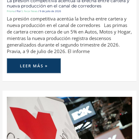
La presión competitiva acentúa la brecha entre cartera y
nueva producción en el canal de corredores
Prisma
/ Por
S. Fecor News
/
9 de julio de 2026
La presión competitiva acentúa la brecha entre cartera y
nueva producción en el canal de corredores Las primas
de cartera crecen cerca de un 5% en Autos, Motos y Hogar,
mientras la nueva producción registra descensos
generalizados durante el segundo trimestre de 2026.
Pravia, a 9 de julio de 2026. El informe
LEER MÁS »
LA
JUNTA
GENERAL
DE
ACCIONISTAS
DE
E2K
RESPALDA
POR
UNANIMIDAD
UN