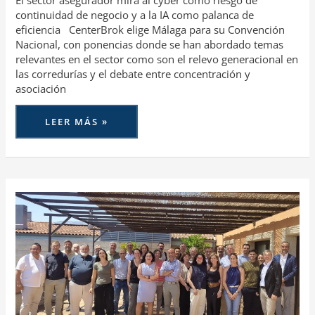
El sector asegurador mira al cyber como riesgo de
continuidad de negocio y a la IA como palanca de
eficiencia CenterBrok elige Málaga para su Convención
Nacional, con ponencias donde se han abordado temas
relevantes en el sector como son el relevo generacional en
las corredurías y el debate entre concentración y
asociación
LEER MÁS »
EL
CCC
PRESENTA
SU
PLAN
ESTRATÉGICO
2026-
2028
DURANTE
LA
ASAMBLEA
DE
JUNIO
JUNTO
A