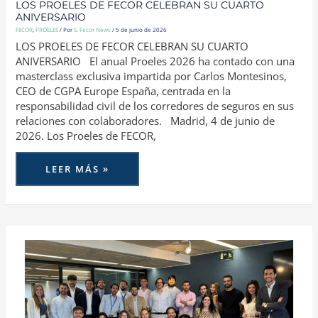
LOS PROELES DE FECOR CELEBRAN SU CUARTO
ANIVERSARIO
FECOR
,
PROELES
/ Por
S. Fecor News
/
5 de junio de 2026
LOS PROELES DE FECOR CELEBRAN SU CUARTO
ANIVERSARIO El anual Proeles 2026 ha contado con una
masterclass exclusiva impartida por Carlos Montesinos,
CEO de CGPA Europe España, centrada en la
responsabilidad civil de los corredores de seguros en sus
relaciones con colaboradores. Madrid, 4 de junio de
2026. Los Proeles de FECOR,
LEER MÁS »
LOS
PROELES
DE
FECOR
Y
ZURICH
YOUNG
CLUB
COMPARTEN