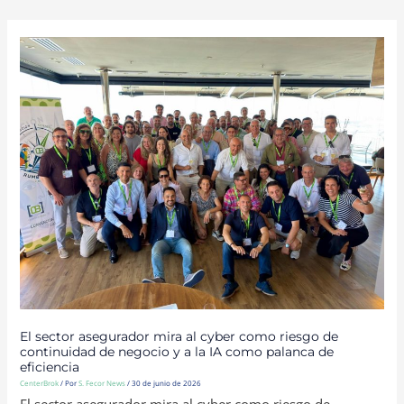
EL
SECTOR
ASEGURADOR
MIRA
AL
CYBER
COMO
RIESGO
DE
CONTINUIDAD
DE
NEGOCIO
Y
A
LA
IA
COMO
PALANCA
DE
EFICIENCIA
El sector asegurador mira al cyber como riesgo de
continuidad de negocio y a la IA como palanca de
eficiencia
CenterBrok
/ Por
S. Fecor News
/
30 de junio de 2026