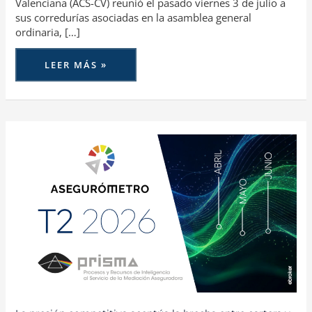
Valenciana (ACS-CV) reunió el pasado viernes 3 de julio a
sus corredurías asociadas en la asamblea general
ordinaria, […]
LEER MÁS »
LA
PRESIÓN
COMPETITIVA
ACENTÚA
LA
BRECHA
ENTRE
CARTERA
Y
NUEVA
PRODUCCIÓN
EN
EL
CANAL
DE
CORREDORES