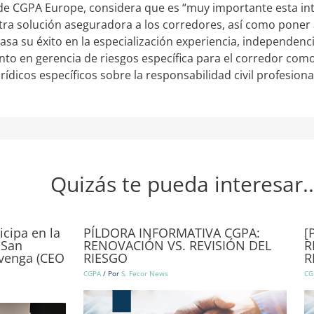
de CGPA Europe, considera que es “muy importante esta inte
ra solución aseguradora a los corredores, así como poner a
asa su éxito en la especialización experiencia, independenc
nto en gerencia de riesgos específica para el corredor com
ídicos específicos sobre la responsabilidad civil profesion
Quizás te pueda interesar..
icipa en la
PÍLDORA INFORMATIVA CGPA:
[
 San
RENOVACIÓN VS. REVISIÓN DEL
R
evenga (CEO
RIESGO
R
CGPA
/ Por
S. Fecor News
CG