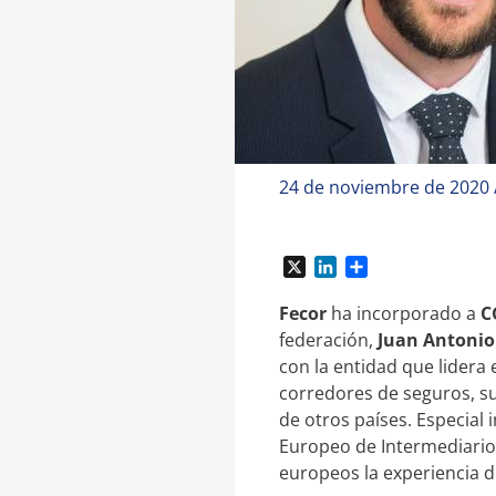
24 de noviembre de 2020
X
L
C
i
o
n
m
Fecor
ha incorporado a
C
k
p
federación,
Juan Antonio
e
a
con la entidad que lidera 
d
r
corredores de seguros, su
I
t
de otros países. Especial
n
i
r
Europeo de Intermediario
europeos la experiencia d