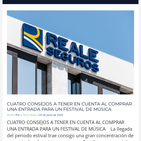
CUATRO
CONSEJOS
A
TENER
EN
CUENTA
AL
COMPRAR
UNA
ENTRADA
PARA
UN
FESTIVAL
DE
MÚSICA
CUATRO CONSEJOS A TENER EN CUENTA AL COMPRAR
UNA ENTRADA PARA UN FESTIVAL DE MÚSICA
Reale
/ Por
S. Fecor News
/
25 de junio de 2026
CUATRO CONSEJOS A TENER EN CUENTA AL COMPRAR
UNA ENTRADA PARA UN FESTIVAL DE MÚSICA La llegada
del periodo estival trae consigo una gran concentración de