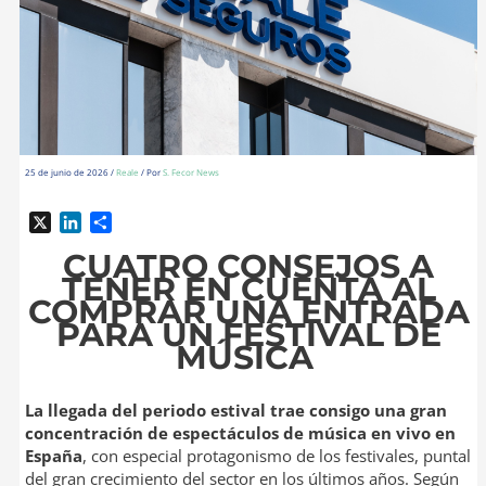
25 de junio de 2026
/
Reale
/ Por
S. Fecor News
X
L
C
i
o
CUATRO CONSEJOS A
n
m
TENER EN CUENTA AL
k
p
COMPRAR UNA ENTRADA
e
a
PARA UN FESTIVAL DE
d
r
MÚSICA
I
t
n
i
r
La llegada del periodo estival trae consigo una gran
concentración de espectáculos de música en vivo en
España
, con especial protagonismo de los festivales, puntal
del gran crecimiento del sector en los últimos años. Según