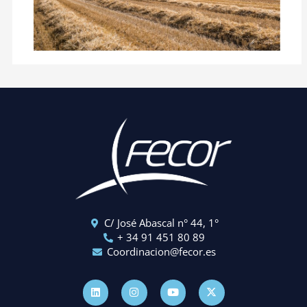
C/ José Abascal n° 44, 1°
+ 34 91 451 80 89
Coordinacion@fecor.es
L
I
Y
X
i
n
o
-
n
s
u
t