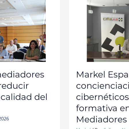
LA
CONCIENCIACIÓ
SOBRE
RIESGOS
CIBERNÉTICOS
EN
UNA
SESIÓN
FORMATIVA
EN
EL
COLEGIO
DE
MEDIADORES
DE
ÁLAVA
Y
BIZKAIA.
mediadores
Markel Espa
reducir
concienciac
 calidad del
cibernético
formativa en
Mediadores d
 2026