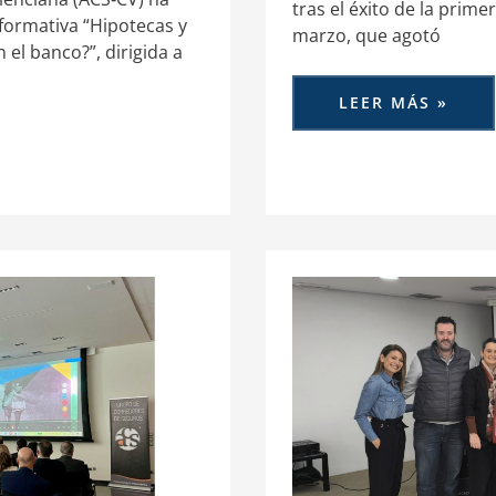
tras el éxito de la prim
formativa “Hipotecas y
marzo, que agotó
 el banco?”, dirigida a
LEER MÁS »
ACS-
CV
MEJORA
LA
COMUNICACIÓN
PROFESIONAL
DE
SUS
ASOCIADOS
CON
EL
CURSO
“CONQUISTA
CON