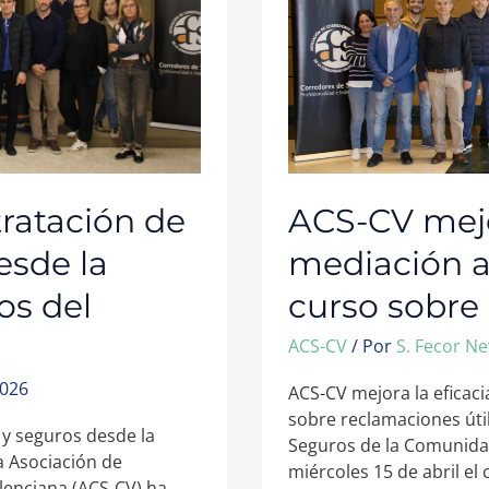
MEDIACIÓN
ASEGURADORA
CON
EL
CURSO
SOBRE
RECLAMACIONES
ÚTILES
tratación de
ACS-CV mejor
esde la
mediación a
os del
curso sobre
ACS-CV
/ Por
S. Fecor N
2026
ACS-CV mejora la eficac
sobre reclamaciones úti
 y seguros desde la
Seguros de la Comunidad
 Asociación de
miércoles 15 de abril el
enciana (ACS‑CV) ha