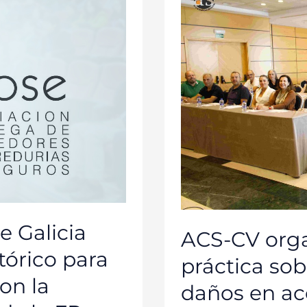
UNA
JORNADA
PRÁCTICA
SOBRE
RECLAMACIÓN
DE
DAÑOS
EN
ACCIDENTES
DE
TRÁFICO
 Galicia
ACS-CV orga
tórico para
práctica so
on la
daños en acc