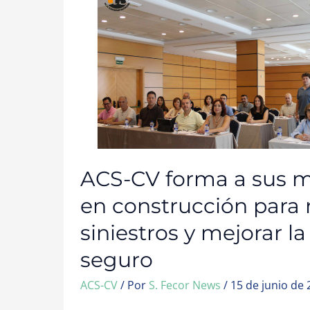
A
SUS
MEDIADORES
EN
CONSTRUCCIÓN
PARA
REDUCIR
SINIESTROS
Y
MEJORAR
LA
CALIDAD
DEL
SEGURO
ACS-CV forma a sus 
en construcción para 
siniestros y mejorar la
seguro
ACS-CV
/ Por
S. Fecor News
/
15 de junio de