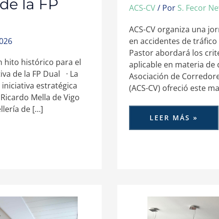
de la FP
ACS-CV
/ Por
S. Fecor N
ACS-CV organiza una jor
en accidentes de tráfic
2026
Pastor abordará los crit
hito histórico para el
aplicable en materia de
iva de la FP Dual · La
Asociación de Corredore
iniciativa estratégica
(ACS-CV) ofreció este ma
 Ricardo Mella de Vigo
lería de […]
LEER MÁS »
MARKEL
ESPAÑA
REFUERZA