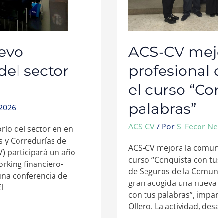
TUS
PALABRAS”
uevo
ACS-CV mej
del sector
profesional
el curso “Co
palabras”
 2026
ACS-CV
/ Por
S. Fecor N
rio del sector en en
s y Corredurías de
ACS-CV mejora la comuni
) participará un año
curso “Conquista con tu
rking financiero-
de Seguros de la Comun
 una conferencia de
gran acogida una nueva 
l
con tus palabras”, impa
Ollero. La actividad, des