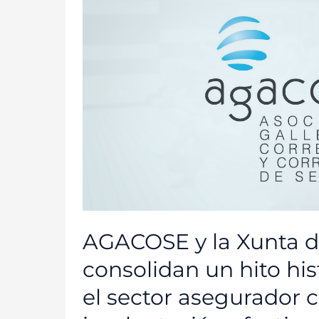
XUNTA
DE
GALICIA
CONSOLIDAN
UN
HITO
HISTÓRICO
PARA
EL
SECTOR
ASEGURADOR
CON
LA
IMPLANTACIÓN
EFECTIVA
DE
LA
FP
DUAL
AGACOSE y la Xunta de
consolidan un hito his
el sector asegurador c