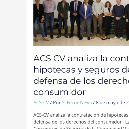
Y
SEGUROS
DESDE
LA
DEFENSA
DE
LOS
DERECHOS
DEL
CONSUMIDOR
ACS CV analiza la con
hipotecas y seguros d
defensa de los derech
consumidor
ACS-CV
/ Por
S. Fecor News
/
8 de mayo de 
ACS‑CV analiza la contratación de hipotecas
defensa de los derechos del consumidor La
Corredores de Seguros de la Comunidad Val