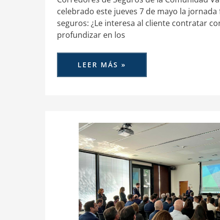
celebrado este jueves 7 de mayo la jornada 
seguros: ¿Le interesa al cliente contratar con
profundizar en los
LEER MÁS »
ACSCV
ANALIZARÁ
EL
NUEVO
ESCENARIO
REGULATORIO
DEL
SECTOR
EN
EN
FORINVEST
2026