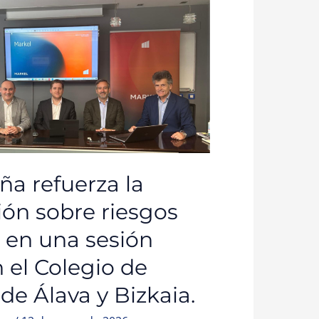
N
ña refuerza la
ión sobre riesgos
s en una sesión
 el Colegio de
e Álava y Bizkaia.