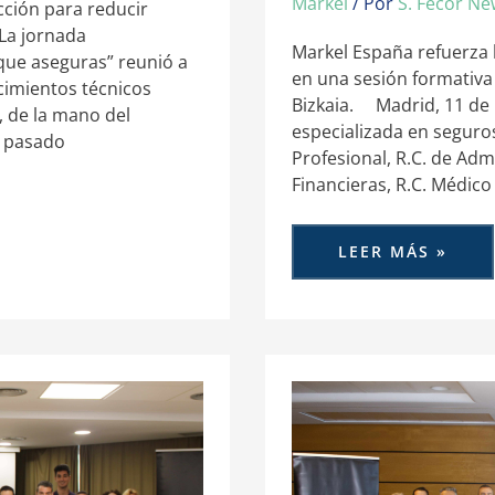
Markel
/ Por
S. Fecor N
ción para reducir
 La jornada
Markel España refuerza 
que aseguras” reunió a
en una sesión formativa
cimientos técnicos
Bizkaia. Madrid, 11 de 
, de la mano del
especializada en seguros
l pasado
Profesional, R.C. de Adm
Financieras, R.C. Médico 
LEER MÁS »
ACS-
CV
MEJORA
LA
EFICACIA
EN
LA