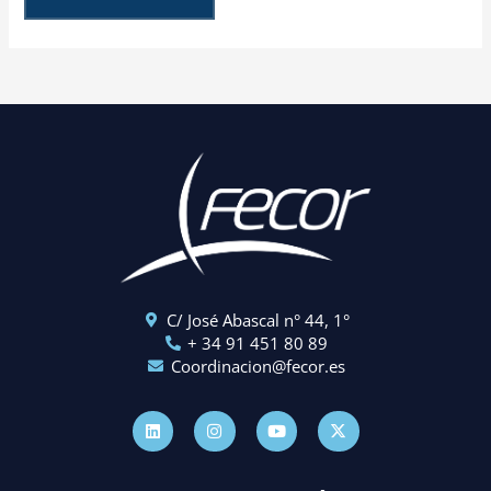
C/ José Abascal n° 44, 1°
+ 34 91 451 80 89
Coordinacion@fecor.es
L
I
Y
X
i
n
o
-
n
s
u
t
k
t
t
w
e
a
u
i
d
g
b
t