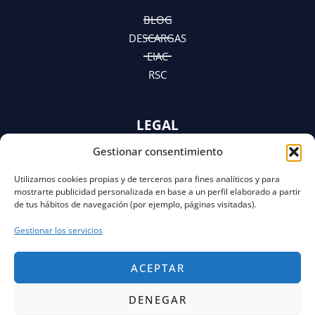
n
a
e
m
r
BLOG
DESCARGAS
EIAC
RSC
LEGAL
Gestionar consentimiento
AVISO LEGAL
POLÍTICA DE PRIVACIDAD
Utilizamos cookies propias y de terceros para fines analíticos y para
Y AVISO DE PRIVACIDAD
mostrarte publicidad personalizada en base a un perfil elaborado a partir
POLÍTICA DE COOKIES
de tus hábitos de navegación (por ejemplo, páginas visitadas).
Gestionar los servicios
ACEPTAR
DENEGAR