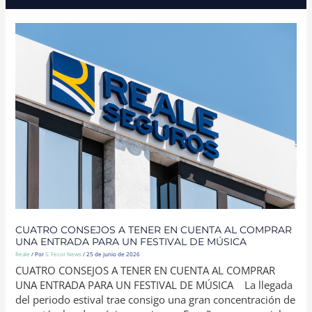
CUATRO
CONSEJOS
A
TENER
EN
CUENTA
AL
COMPRAR
UNA
ENTRADA
PARA
UN
FESTIVAL
DE
MÚSICA
CUATRO CONSEJOS A TENER EN CUENTA AL COMPRAR
UNA ENTRADA PARA UN FESTIVAL DE MÚSICA
Reale
/ Por
S. Fecor News
/
25 de junio de 2026
CUATRO CONSEJOS A TENER EN CUENTA AL COMPRAR
UNA ENTRADA PARA UN FESTIVAL DE MÚSICA La llegada
del periodo estival trae consigo una gran concentración de