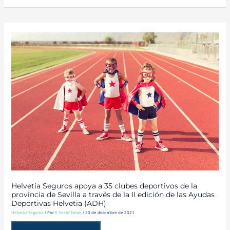
HELVETIA
SEGUROS
APOYA
A
35
CLUBES
DEPORTIVOS
DE
LA
PROVINCIA
DE
SEVILLA
A
TRAVÉS
DE
LA
II
EDICIÓN
DE
LAS
AYUDAS
DEPORTIVAS
HELVETIA
(ADH)
Helvetia Seguros apoya a 35 clubes deportivos de la
provincia de Sevilla a través de la II edición de las Ayudas
Deportivas Helvetia (ADH)
Helvetia Seguros
/ Por
S. Fecor News
/
20 de diciembre de 2021