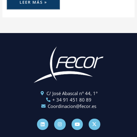
LEER MÁS »
C/ José Abascal n° 44, 1°
+ 34 91 451 80 89
Coordinacion@fecor.es
L
I
Y
X
i
n
o
-
n
s
u
t
k
t
t
w
e
a
u
i