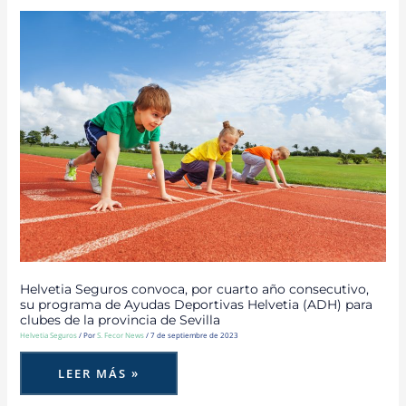
HELVETIA
SEGUROS
CONVOCA,
POR
CUARTO
AÑO
CONSECUTIVO,
SU
PROGRAMA
DE
AYUDAS
DEPORTIVAS
HELVETIA
(ADH)
PARA
CLUBES
DE
LA
PROVINCIA
DE
SEVILLA
Helvetia Seguros convoca, por cuarto año consecutivo,
su programa de Ayudas Deportivas Helvetia (ADH) para
clubes de la provincia de Sevilla
Helvetia Seguros
/ Por
S. Fecor News
/
7 de septiembre de 2023
LEER MÁS »