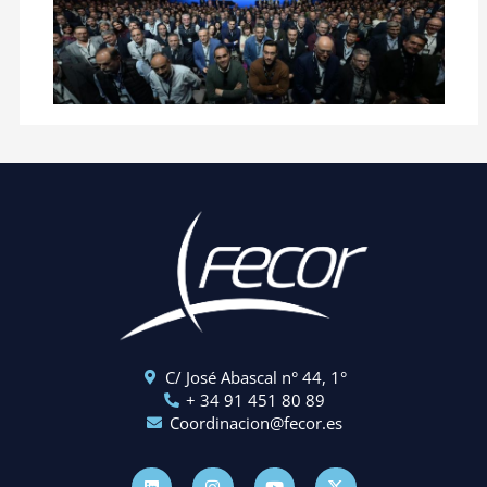
C/ José Abascal n° 44, 1°
+ 34 91 451 80 89
Coordinacion@fecor.es
L
I
Y
X
i
n
o
-