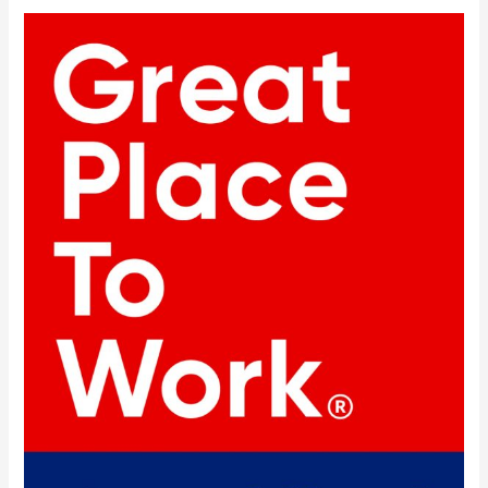
PELAYO
OBTIENE
LA
CERTIFICACIÓN
GREAT
PLACE
TO
WORK