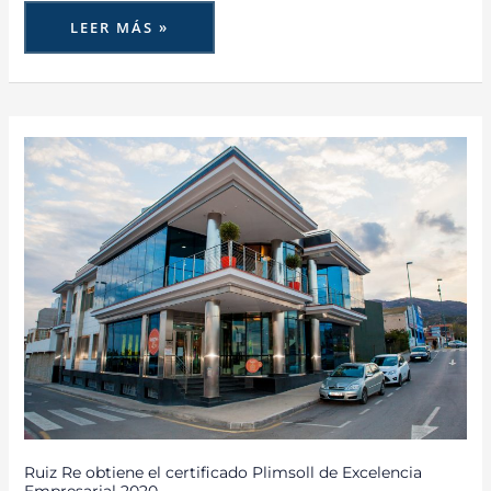
LEER MÁS »
RUIZ
RE
OBTIENE
EL
CERTIFICADO
PLIMSOLL
DE
EXCELENCIA
EMPRESARIAL
2020
Ruiz Re obtiene el certificado Plimsoll de Excelencia