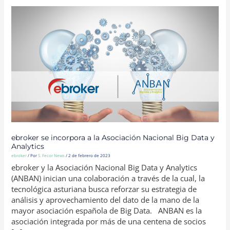
EBROKER
SE
INCORPORA
A
LA
ASOCIACIÓN
NACIONAL
BIG
DATA
Y
ANALYTICS
ebroker se incorpora a la Asociación Nacional Big Data y
Analytics
ebroker
/ Por
S. Fecor News
/
2 de febrero de 2023
ebroker y la Asociación Nacional Big Data y Analytics
(ANBAN) inician una colaboración a través de la cual, la
tecnológica asturiana busca reforzar su estrategia de
análisis y aprovechamiento del dato de la mano de la
mayor asociación española de Big Data. ANBAN es la
asociación integrada por más de una centena de socios