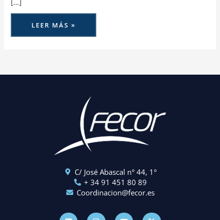
[…]
LEER MÁS »
C/ José Abascal n° 44, 1°
+ 34 91 451 80 89
Coordinacion@fecor.es
L
I
Y
X
i
n
o
-