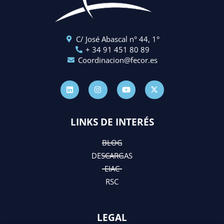
C/ José Abascal n° 44, 1°
+ 34 91 451 80 89
Coordinacion@fecor.es
L
I
Y
X
i
n
o
-
n
s
u
t
k
t
t
w
e
a
u
i
d
g
b
t
LINKS DE INTERÉS
i
r
e
t
n
a
e
m
r
BLOG
DESCARGAS
EIAC
RSC
LEGAL