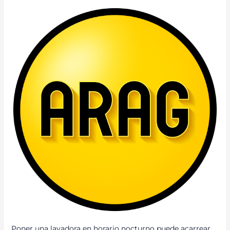
PONER
UNA
LAVADORA
EN
HORARIO
NOCTURNO
PUEDE
ACARREAR
UNA
DEMANDA
DE
LOS
VECINOS
Poner una lavadora en horario nocturno puede acarrear