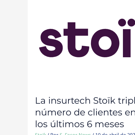
TRIPLICA
EL
NÚMERO
DE
CLIENTES
EN
ESPAÑA
EN
LOS
ÚLTIMOS
6
MESES
La insurtech Stoïk tripl
número de clientes e
los últimos 6 meses