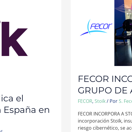
STOÏK
A
SU
GRUPO
DE
APOYO
FECOR INCO
GRUPO DE
ica el
FECOR
,
Stoïk
/ Por
S. Fe
n España en
FECOR INCORPORA A ST
incorporación Stoïk, in
riesgo cibernético, se a