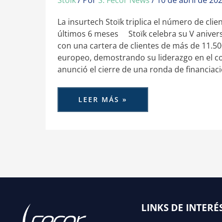
Stoïk
/ Por
S. Fecor News
/
10 de abril de 20
La insurtech Stoïk triplica el número de cli
últimos 6 meses Stoïk celebra su V anive
con una cartera de clientes de más de 11.5
europeo, demostrando su liderazgo en el c
anunció el cierre de una ronda de financiaci
LEER MÁS »
LINKS DE INTERÉ