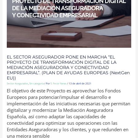
TRANSFORMACIÓN
DIGITAL
DE
LA
MEDIACIÓN
ASEGURADORA
Y
CONECTIVIDAD
EMPRESARIAL”.
(PLAN
DE
AYUDAS
EUROPEAS
(NEXTGEN
EU))
EL SECTOR ASEGURADOR PONE EN MARCHA “EL
PROYECTO DE TRANSFORMACIÓN DIGITAL DE LA
MEDIACIÓN ASEGURADORA Y CONECTIVIDAD
EMPRESARIAL”. (PLAN DE AYUDAS EUROPEAS (NextGen
EU))
Sector Asegurador
,
Sin categoría
/ Por
S. Fecor News
/
13 de abril de 2021
El objetivo de este Proyecto es aprovechar los Fondos
Europeos para potenciar/impulsar el desarrollo e
implementación de las iniciativas necesarias que permitan
digitalizar y modernizar la Mediación Aseguradora
Española, así como adaptar las capacidades de
conectividad para optimizar sus operaciones con las
Entidades Aseguradoras y los clientes, y que redunden en
una mejora sensible