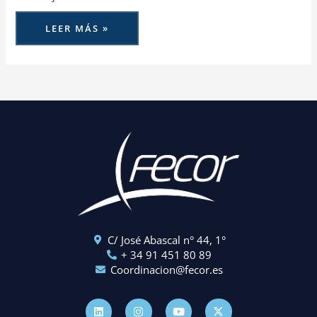
LEER MÁS »
C/ José Abascal n° 44, 1°
+ 34 91 451 80 89
Coordinacion@fecor.es
L
I
Y
X
i
n
o
-
n
s
u
t