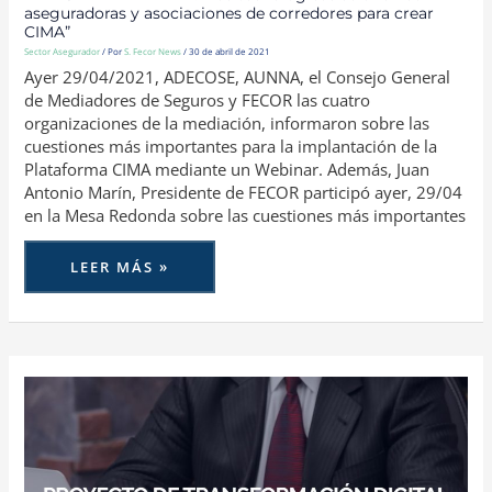
aseguradoras y asociaciones de corredores para crear
CIMA”
Sector Asegurador
/ Por
S. Fecor News
/
30 de abril de 2021
Ayer 29/04/2021, ADECOSE, AUNNA, el Consejo General
de Mediadores de Seguros y FECOR las cuatro
organizaciones de la mediación, informaron sobre las
cuestiones más importantes para la implantación de la
Plataforma CIMA mediante un Webinar. Además, Juan
Antonio Marín, Presidente de FECOR participó ayer, 29/04
en la Mesa Redonda sobre las cuestiones más importantes
LEER MÁS »
EL
SECTOR
ASEGURADOR
PONE
EN
MARCHA
“EL
PROYECTO
DE