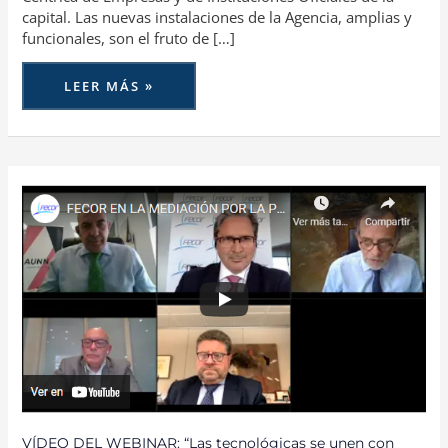
capital. Las nuevas instalaciones de la Agencia, amplias y
funcionales, son el fruto de […]
LEER MÁS »
VÍDEO
DEL
WEBINAR:
“LAS
TECNOLÓGICAS
SE
UNEN
CON
ASEGURADORAS
Y
ASOCIACIONES
DE
CORREDORES
PARA
CREAR
CIMA”
VÍDEO DEL WEBINAR: “Las tecnológicas se unen con