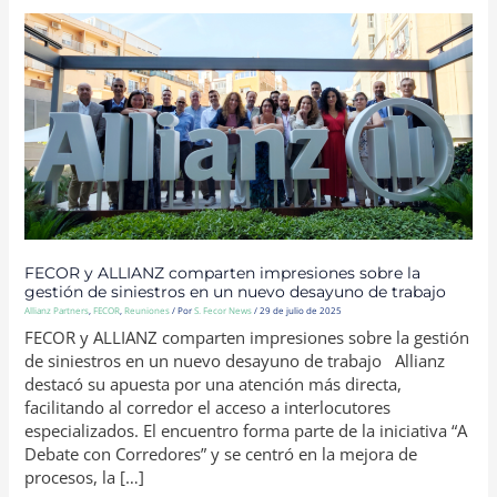
FECOR
Y
ALLIANZ
COMPARTEN
IMPRESIONES
SOBRE
LA
GESTIÓN
DE
SINIESTROS
EN
UN
NUEVO
DESAYUNO
DE
TRABAJO
FECOR y ALLIANZ comparten impresiones sobre la
gestión de siniestros en un nuevo desayuno de trabajo
Allianz Partners
,
FECOR
,
Reuniones
/ Por
S. Fecor News
/
29 de julio de 2025
FECOR y ALLIANZ comparten impresiones sobre la gestión
de siniestros en un nuevo desayuno de trabajo Allianz
destacó su apuesta por una atención más directa,
facilitando al corredor el acceso a interlocutores
especializados. El encuentro forma parte de la iniciativa “A
Debate con Corredores” y se centró en la mejora de
procesos, la […]