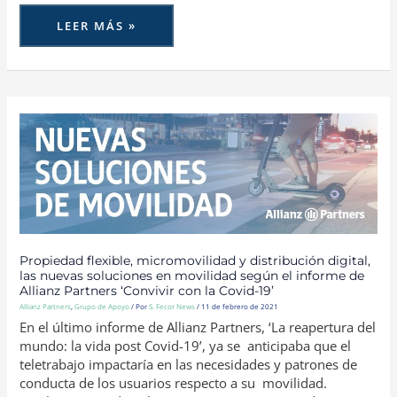
LEER MÁS »
PROPIEDAD
FLEXIBLE,
MICROMOVILIDAD
Y
DISTRIBUCIÓN
DIGITAL,
LAS
NUEVAS
SOLUCIONES
EN
MOVILIDAD
SEGÚN
EL
INFORME
Propiedad flexible, micromovilidad y distribución digital,
DE
las nuevas soluciones en movilidad según el informe de
ALLIANZ
PARTNERS
Allianz Partners ‘Convivir con la Covid-19’
‘CONVIVIR
Allianz Partners
,
Grupo de Apoyo
/ Por
S. Fecor News
/
11 de febrero de 2021
CON
LA
En el último informe de Allianz Partners, ‘La reapertura del
COVID-
19’
mundo: la vida post Covid-19’, ya se anticipaba que el
teletrabajo impactaría en las necesidades y patrones de
conducta de los usuarios respecto a su movilidad.