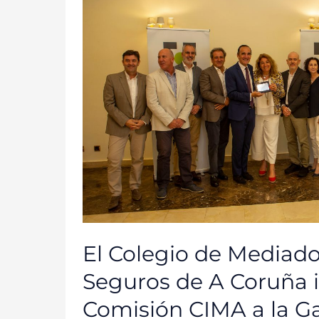
MEDIADORES
DE
SEGUROS
DE
A
CORUÑA
INVITA
A
LA
COMISIÓN
CIMA
A
LA
GALA
SOLIDARIA
EN
HONOR
A
LA
PATRONA
El Colegio de Mediado
Seguros de A Coruña in
Comisión CIMA a la Ga