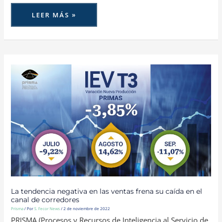
LEER MÁS »
LA
TENDENCIA
NEGATIVA
EN
LAS
VENTAS
FRENA
SU
CAÍDA
EN
EL
CANAL
DE
CORREDORES
La tendencia negativa en las ventas frena su caída en el
canal de corredores
Prisma
/ Por
S. Fecor News
/
2 de noviembre de 2022
PRISMA (Procesos y Recursos de Inteligencia al Servicio de