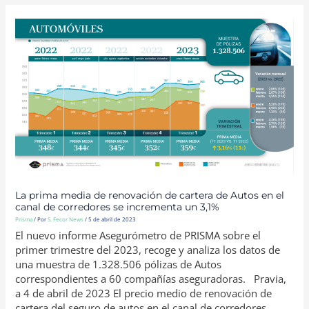
LA
PRIMA
MEDIA
DE
RENOVACIÓN
DE
CARTERA
DE
AUTOS
EN
EL
CANAL
DE
CORREDORES
SE
INCREMENTA
UN
3,1%
La prima media de renovación de cartera de Autos en el
canal de corredores se incrementa un 3,1%
Prisma
/ Por
S. Fecor News
/
5 de abril de 2023
El nuevo informe Asegurómetro de PRISMA sobre el
primer trimestre del 2023, recoge y analiza los datos de
una muestra de 1.328.506 pólizas de Autos
correspondientes a 60 compañías aseguradoras. Pravia,
a 4 de abril de 2023 El precio medio de renovación de
cartera del seguro de autos en el canal de corredores