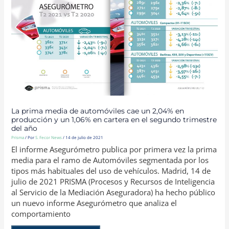
DE
AUTOMÓVILES
CAE
UN
2,04%
EN
PRODUCCIÓN
Y
UN
1,06%
EN
CARTERA
EN
EL
SEGUNDO
TRIMESTRE
DEL
AÑO
La prima media de automóviles cae un 2,04% en
producción y un 1,06% en cartera en el segundo trimestre
del año
Prisma
/ Por
S. Fecor News
/
14 de julio de 2021
El informe Asegurómetro publica por primera vez la prima
media para el ramo de Automóviles segmentada por los
tipos más habituales del uso de vehículos. Madrid, 14 de
julio de 2021 PRISMA (Procesos y Recursos de Inteligencia
al Servicio de la Mediación Aseguradora) ha hecho público
un nuevo informe Asegurómetro que analiza el
comportamiento