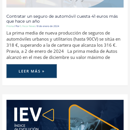
Contratar un seguro de automóvil cuesta 41 euros más
que hace un año
Prisma
/ Por
S. Fecor News
/
8 de enero de 2024
La prima media de nueva producción de seguros de
automóviles urbanos y utilitarios (hasta 90CV) se sitúa en
318 €, superando a la de cartera que alcanza los 316 €.
Pravia, a 2 de enero de 2024 La prima media de Autos
alcanzó en el mes de diciembre su valor máximo de
LEER MÁS »
LA
NUEVA
PRODUCCIÓN
DE
AUTOS
CRECE
UN
4,46%
EN