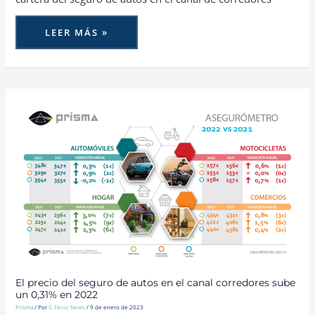
LEER MÁS »
EL
PRECIO
DEL
SEGURO
DE
AUTOS
EN
EL
CANAL
CORREDORES
SUBE
UN
0,31%
EN
2022
El precio del seguro de autos en el canal corredores sube
un 0,31% en 2022
Prisma
/ Por
S. Fecor News
/
9 de enero de 2023