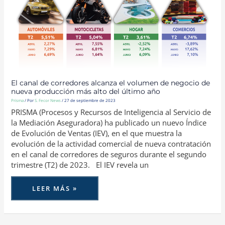
NEGOCIO
DE
NUEVA
PRODUCCIÓN
MÁS
ALTO
DEL
ÚLTIMO
AÑO
El canal de corredores alcanza el volumen de negocio de
nueva producción más alto del último año
Prisma
/ Por
S. Fecor News
/
27 de septiembre de 2023
PRISMA (Procesos y Recursos de Inteligencia al Servicio de
la Mediación Aseguradora) ha publicado un nuevo Índice
de Evolución de Ventas (IEV), en el que muestra la
evolución de la actividad comercial de nueva contratación
en el canal de corredores de seguros durante el segundo
trimestre (T2) de 2023. El IEV revela un
LEER MÁS »