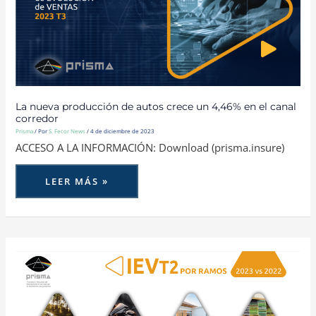
EL
CANAL
CORREDOR
La nueva producción de autos crece un 4,46% en el canal
corredor
Prisma
/ Por
S. Fecor News
/
4 de diciembre de 2023
ACCESO A LA INFORMACIÓN: Download (prisma.insure)
LEER MÁS »
EL
CANAL
DE
CORREDORES
ALCANZA
EL
VOLUMEN
DE