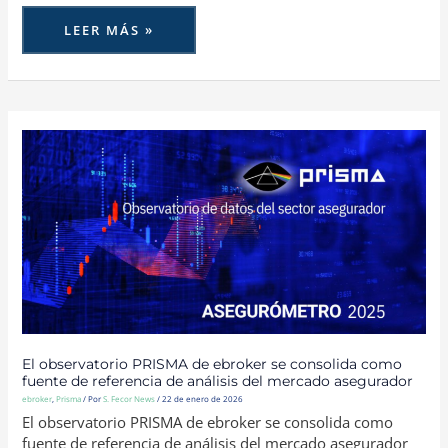
LEER MÁS »
EL
OBSERVATORIO
PRISMA
DE
EBROKER
SE
CONSOLIDA
COMO
FUENTE
DE
REFERENCIA
DE
ANÁLISIS
DEL
MERCADO
ASEGURADOR
El observatorio PRISMA de ebroker se consolida como
fuente de referencia de análisis del mercado asegurador
ebroker
,
Prisma
/ Por
S. Fecor News
/
22 de enero de 2026
El observatorio PRISMA de ebroker se consolida como
fuente de referencia de análisis del mercado asegurador