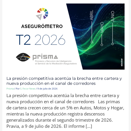
LA
PRESIÓN
COMPETITIVA
ACENTÚA
LA
BRECHA
ENTRE
CARTERA
Y
NUEVA
PRODUCCIÓN
EN
EL
CANAL
DE
CORREDORES
La presión competitiva acentúa la brecha entre cartera y
nueva producción en el canal de corredores
Prisma
/ Por
S. Fecor News
/
9 de julio de 2026
La presión competitiva acentúa la brecha entre cartera y
nueva producción en el canal de corredores Las primas
de cartera crecen cerca de un 5% en Autos, Motos y Hogar,
mientras la nueva producción registra descensos
generalizados durante el segundo trimestre de 2026.
Pravia, a 9 de julio de 2026. El informe […]