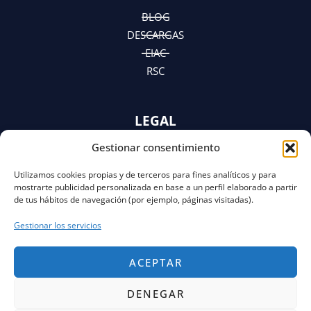
n
a
e
m
r
BLOG
DESCARGAS
EIAC
RSC
LEGAL
Gestionar consentimiento
AVISO LEGAL
POLÍTICA DE PRIVACIDAD
Utilizamos cookies propias y de terceros para fines analíticos y para
Y AVISO DE PRIVACIDAD
mostrarte publicidad personalizada en base a un perfil elaborado a partir
POLÍTICA DE COOKIES
de tus hábitos de navegación (por ejemplo, páginas visitadas).
Gestionar los servicios
ACEPTAR
DENEGAR