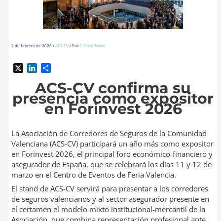
2 de febrero de 2026
/
ACS-CV
/ Por
S. Fecor News
X
L
C
i
o
ACS-CV confirma su
n
m
presencia como expositor
k
p
en Forinvest 2026
e
a
d
r
I
t
La Asociación de Corredores de Seguros de la Comunidad
n
i
Valenciana (ACS-CV) participará un año más como expositor
r
en Forinvest 2026, el principal foro económico-financiero y
asegurador de España, que se celebrará los días 11 y 12 de
marzo en el Centro de Eventos de Feria Valencia.​
El stand de ACS-CV servirá para presentar a los corredores
de seguros valencianos y al sector asegurador presente en
el certamen el modelo mixto institucional-mercantil de la
Asociación, que combina representación profesional ante