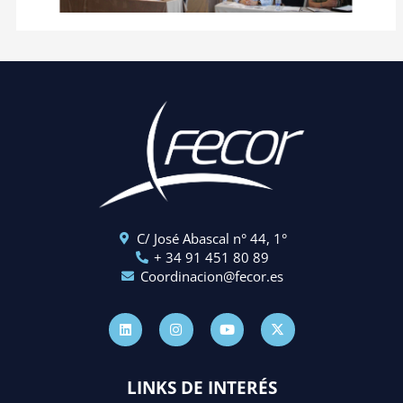
C/ José Abascal n° 44, 1°
+ 34 91 451 80 89
Coordinacion@fecor.es
L
I
Y
X
i
n
o
-
n
s
u
t
k
t
t
w
e
a
u
i
d
g
b
t
LINKS DE INTERÉS
i
r
e
t