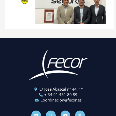
C/ José Abascal n° 44, 1°
+ 34 91 451 80 89
Coordinacion@fecor.es
L
I
Y
X
i
n
o
-