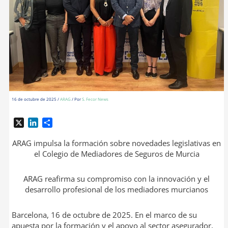
16 de octubre de 2025
/
ARAG
/ Por
S. Fecor News
X
L
C
i
o
n
m
ARAG impulsa la formación sobre novedades legislativas en
k
p
el Colegio de Mediadores de Seguros de Murcia
e
a
d
r
ARAG reafirma su compromiso con la innovación y el
I
t
desarrollo profesional de los mediadores murcianos
n
i
r
Barcelona, 16 de octubre de 2025. En el marco de su
apuesta por la formación y el apoyo al sector asegurador,