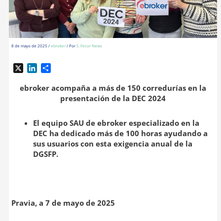
8 de mayo de 2025
/
ebroker
/ Por
S. Fecor News
X
L
C
i
o
n
m
ebroker acompaña a más de 150 corredurías en la
k
p
presentación de la DEC 2024
e
a
d
r
El equipo SAU de ebroker especializado en la
I
t
DEC ha dedicado más de 100 horas ayudando a
n
i
sus usuarios con esta exigencia anual de la
r
DGSFP.
Pravia, a 7 de mayo de 2025