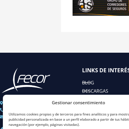
LINKS DE INTERÉ
BLOG
DESCARGAS
EIAC
Gestionar consentimiento
C/ José Abascal n° 44, 1°
RSC
+ 34 91 451 80 89
Utilizamos cookies propias y de terceros para fines analíticos y para mostr
Coordinacion@fecor.es
publicidad personalizada en base a un perfil elaborado a partir de tus hábi
navegación (por ejemplo, páginas visitadas).
L
I
Y
X