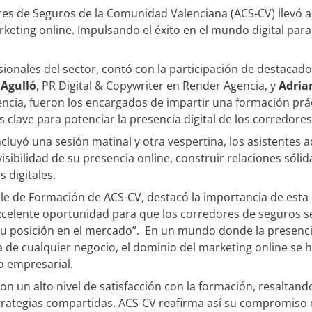
es de Seguros de la Comunidad Valenciana (ACS-CV) llevó a
rketing online. Impulsando el éxito en el mundo digital par
esionales del sector, contó con la participación de destaca
Agulló
, PR Digital & Copywriter en Render Agencia, y
Adria
encia, fueron los encargados de impartir una formación prác
 clave para potenciar la presencia digital de los corredore
ncluyó una sesión matinal y otra vespertina, los asistentes
isibilidad de su presencia online, construir relaciones sólid
 digitales.
le de Formación de ACS-CV, destacó la importancia de esta i
xcelente oportunidad para que los corredores de seguros s
su posición en el mercado”. En un mundo donde la presencia
ia de cualquier negocio, el dominio del marketing online se
o empresarial.
n un alto nivel de satisfacción con la formación, resaltando
estrategias compartidas. ACS-CV reafirma así su compromiso