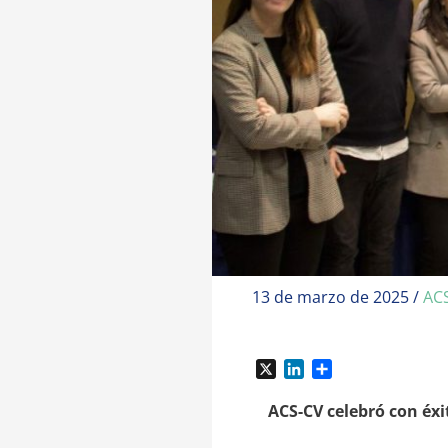
13 de marzo de 2025
/
AC
X
L
C
i
o
n
m
ACS-CV celebró con éxi
k
p