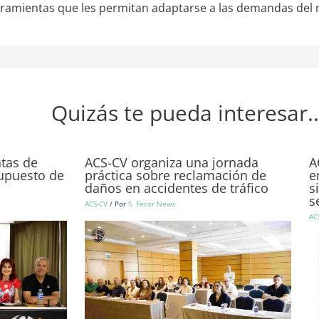
rramientas que les permitan adaptarse a las demandas del 
Quizás te pueda interesar..
ntas de
ACS-CV organiza una jornada
A
supuesto de
práctica sobre reclamación de
e
daños en accidentes de tráfico
s
s
ACS-CV
/ Por
S. Fecor News
AC