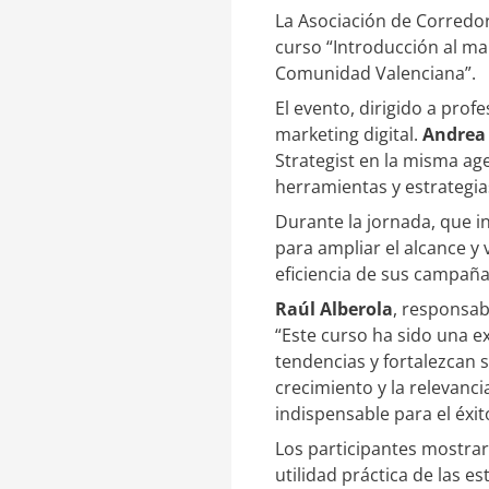
e
a
La Asociación de Corredor
d
r
I
t
curso “Introducción al ma
n
i
Comunidad Valenciana”.
r
El evento, dirigido a prof
marketing digital.
Andrea 
Strategist en la misma ag
herramientas y estrategias
Durante la jornada, que i
para ampliar el alcance y v
eficiencia de sus campañas
Raúl Alberola
, responsab
“Este curso ha sido una e
tendencias y fortalezcan 
crecimiento y la relevanc
indispensable para el éxit
Los participantes mostraro
utilidad práctica de las 