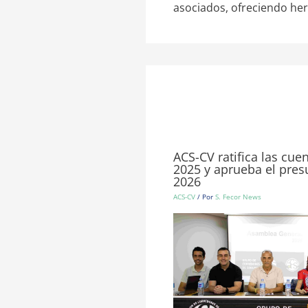
asociados, ofreciendo he
ACS-CV ratifica las cue
2025 y aprueba el pre
2026
ACS-CV
/ Por
S. Fecor News