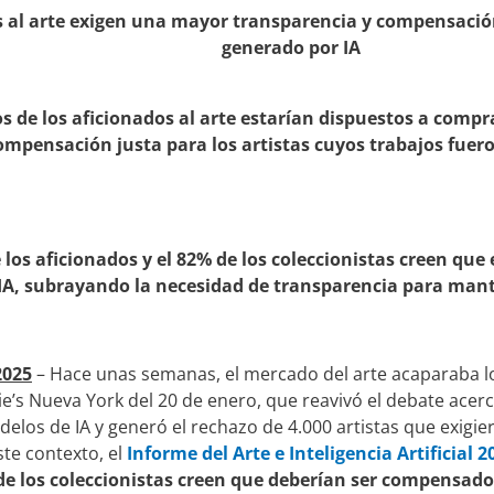
s al arte exigen una mayor transparencia y compensación 
generado por IA
s de los aficionados al arte estarían dispuestos a compra
ompensación justa para los artistas cuyos trabajos fuer
e los aficionados y el 82% de los coleccionistas creen que
IA, subrayando la necesidad de transparencia para mant
2025
– Hace unas semanas, el mercado del arte acaparaba los
ie’s Nueva York del 20 de enero, que reavivó el debate acer
delos de IA y generó el rechazo de 4.000 artistas que exigi
te contexto, el
Informe del Arte e Inteligencia Artificial 2
 de los coleccionistas creen que deberían ser compensad