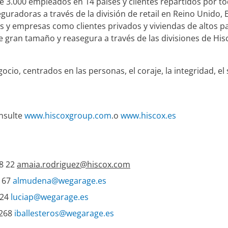
 3.000 empleados en 14 países y clientes repartidos por t
guradoras a través de la división de retail en Reino Unido,
es y empresas como clientes privados y viviendas de altos pa
 gran tamaño y reasegura a través de las divisiones de His
ocio, centrados en las personas, el coraje, la integridad, el
nsulte
www.hiscoxgroup.com
.o
www.hiscox.es
68 22
amaia.rodriguez@hiscox.com
 67
almudena@wegarage.es
 24
luciap@wegarage.es
 268
iballesteros@wegarage.es