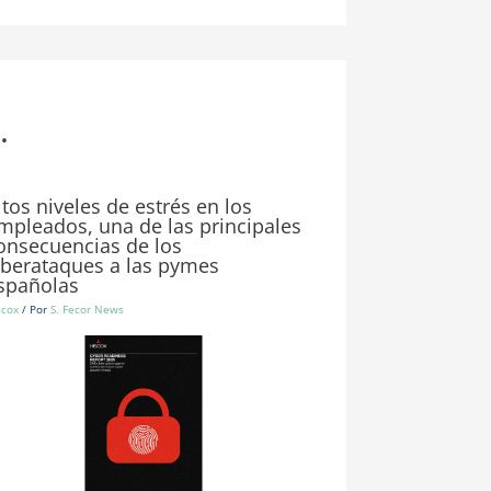
.
ltos niveles de estrés en los
mpleados, una de las principales
onsecuencias de los
iberataques a las pymes
spañolas
scox
/ Por
S. Fecor News