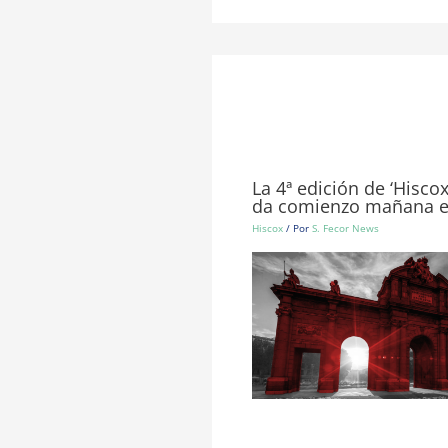
La 4ª edición de ‘Hisco
da comienzo mañana e
Hiscox
/ Por
S. Fecor News