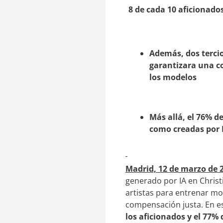
e
a
8 de cada 10 aficionado
d
r
I
t
n
i
r
Además, dos tercio
garantizara una c
los modelos
Más allá, el 76% d
como creadas por 
Madrid, 12 de marzo de 
generado por IA en Christ
artistas para entrenar mo
compensación justa. En es
los aficionados y el 77%