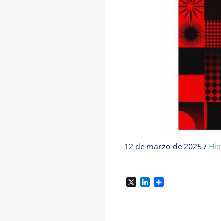
12 de marzo de 2025
/
His
X
L
C
i
o
n
m
k
p