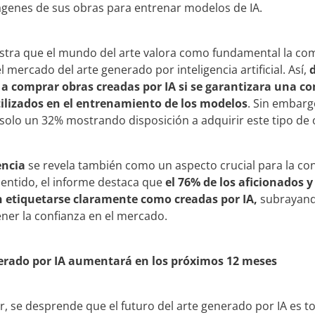
mágenes de sus obras para entrenar modelos de IA.
tra que el mundo del arte valora como fundamental la comp
 mercado del arte generado por inteligencia artificial. Así,
d
 a comprar obras creadas por IA si se garantizara una co
tilizados en el entrenamiento de los modelos
. Sin embargo
olo un 32% mostrando disposición a adquirir este tipo de 
encia
se revela también como un aspecto crucial para la co
sentido, el informe destaca que
el 76% de los aficionados y
n etiquetarse claramente como creadas por IA,
subrayand
ner la confianza en el mercado.
erado por IA aumentará en los próximos 12 meses
r, se desprende que el futuro del arte generado por IA es t