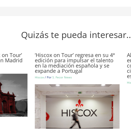
Quizás te pueda interesar..
x on Tour’
‘Hiscox on Tour’ regresa en su 4ª
A
n Madrid
edición para impulsar el talento
e
en la mediación española y se
c
expande a Portugal
c
e
Hiscox
/ Por
S. Fecor News
Hi