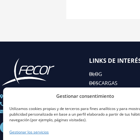
LINKS DE INTERÉ
BLOG
DESCARGAS
EIAC
Gestionar consentimiento
C/ José Abascal n° 44, 1°
RSC
+ 34 91 451 80 89
Utilizamos cookies propias y de terceros para fines analíticos y para mostr
Coordinacion@fecor.es
publicidad personalizada en base a un perfil elaborado a partir de tus hábi
navegación (por ejemplo, páginas visitadas).
L
I
Y
X
i
n
o
-
Gestionar los servicios
n
s
u
t
k
t
t
w