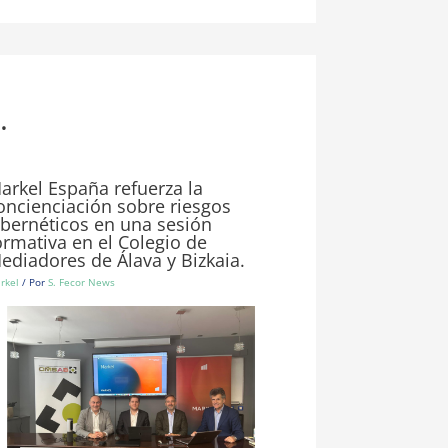
.
arkel España refuerza la
oncienciación sobre riesgos
ibernéticos en una sesión
ormativa en el Colegio de
ediadores de Álava y Bizkaia.
rkel
/ Por
S. Fecor News