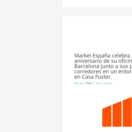
Markel España celebra 
aniversario de su ofici
Barcelona junto a sus p
corredores en un ento
en Casa Fuster.
Markel
/ Por
S. Fecor News