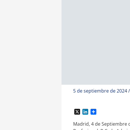
5 de septiembre de 2024
X
L
C
i
o
n
m
Madrid, 4 de Septiembre d
k
p