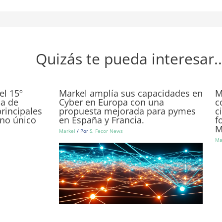
Quizás te pueda interesar..
el 15º
Markel amplía sus capacidades en
M
na de
Cyber en Europa con una
c
rincipales
propuesta mejorada para pymes
c
rno único
en España y Francia.
f
M
Markel
/ Por
S. Fecor News
Ma