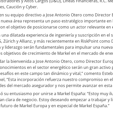
istradores y Altos Cargos (D&O), Líneas Financieras, R.C. M
es, Caución y Cyber.
n su equipo directivo a Jose Antonio Otero como Director 
nueva área representa un paso estratégico importante en la
on el objetivo de posicionarse como un actor relevante en e
una dilatada experiencia de ingeniería y suscripción en el 
, Zúrich y Allianz, y más recientemente en RiskPoint como 
ón y liderazgo serán fundamentales para impulsar una nueva 
s objetivos de crecimiento de Markel en el mercado de ene
ar la bienvenida a Jose Antonio Otero, como Director Euro
conocimientos en el sector energético serán un gran activ
esafíos en este campo tan dinámico y vital,” comento Este
kel, “Esta incorporación refuerza nuestro compromiso en e
des del mercado asegurador y nos permite avanzar en esta 
só su entusiasmo por unirse a Markel España: “Estoy muy i
tan clara de negocio. Estoy deseando empezar a trabajar y l
 futuro de Markel Europa y en especial de Markel España.”