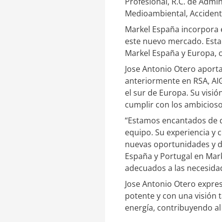
Profesional, R.C. de Admin
e
a
Medioambiental, Accident
d
r
I
t
Markel España incorpora e
n
i
este nuevo mercado. Esta 
r
Markel España y Europa, c
Jose Antonio Otero aporta 
anteriormente en RSA, AIG
el sur de Europa. Su visi
cumplir con los ambicioso
“Estamos encantados de d
equipo. Su experiencia y 
nuevas oportunidades y d
España y Portugal en Mar
adecuados a las necesida
Jose Antonio Otero expre
potente y con una visión 
energía, contribuyendo al