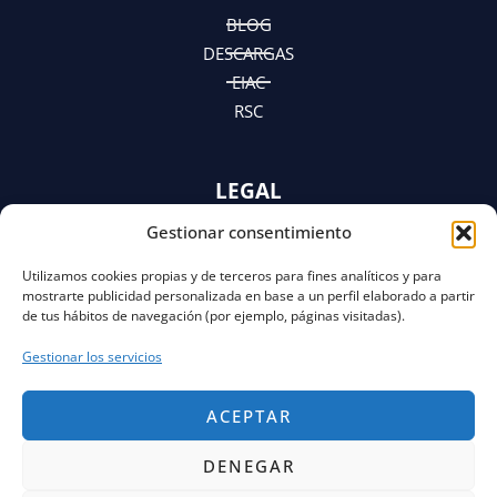
m
r
BLOG
DESCARGAS
EIAC
RSC
LEGAL
Gestionar consentimiento
AVISO LEGAL
POLÍTICA DE PRIVACIDAD
Utilizamos cookies propias y de terceros para fines analíticos y para
Y AVISO DE PRIVACIDAD
mostrarte publicidad personalizada en base a un perfil elaborado a partir
POLÍTICA DE COOKIES
de tus hábitos de navegación (por ejemplo, páginas visitadas).
Gestionar los servicios
ACEPTAR
DENEGAR