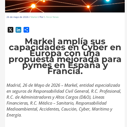
26 de mayo de 2026
/
Markel
/ Por
S. Fecor News
X
L
C
i
o
Markel amplía sus
n
m
capacidades en Cyber en
k
p
Europa con una
e
a
propuesta mejorada para
d
r
pymes en España y
I
t
Francia.
n
i
r
Madrid, 26 de Mayo de 2026 – Markel, entidad especializada
en seguros de Responsabilidad Civil General, R.C. Profesional,
R.C. de Administradores y Altos Cargos (D&O), Líneas
Financieras, R.C. Médico – Sanitario, Responsabilidad
Medioambiental, Accidentes, Caución, Cyber, Marítimo y
Energía.