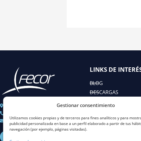
LINKS DE INTERÉ
BLOG
DESCARGAS
EIAC
Gestionar consentimiento
C/ José Abascal n° 44, 1°
RSC
+ 34 91 451 80 89
Utilizamos cookies propias y de terceros para fines analíticos y para mostr
Coordinacion@fecor.es
publicidad personalizada en base a un perfil elaborado a partir de tus hábi
navegación (por ejemplo, páginas visitadas).
L
I
Y
X
i
n
o
-