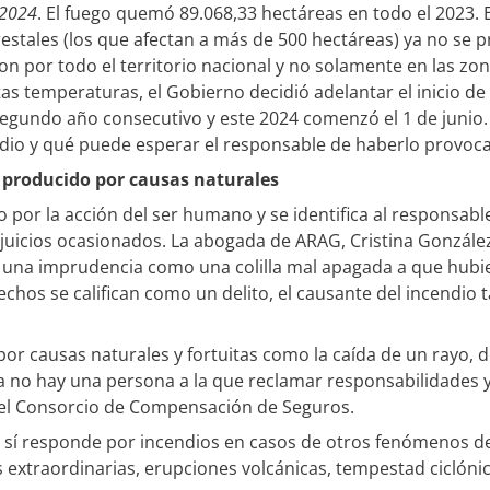
 2024
. El fuego quemó 89.068,33 hectáreas en todo el 2023. 
estales (los que afectan a más de 500 hectáreas) ya no se
on por todo el territorio nacional y no solamente en las zo
ltas temperaturas, el Gobierno decidió adelantar el inicio de
segundo año consecutivo y este 2024 comenzó el 1 de junio
ndio y qué puede esperar el responsable de haberlo provoc
 producido por causas naturales
o por la acción del ser humano y se identifica al responsab
rjuicios ocasionados. La abogada de ARAG, Cristina Gonzále
a una imprudencia como una colilla mal apagada a que hubi
hechos se califican como un delito, el causante del incendi
por causas naturales y fortuitas como la caída de un rayo, d
 ya no hay una persona a la que reclamar responsabilidades y
 el Consorcio de Compensación de Seguros.
 sí responde por incendios en casos de otros fenómenos de
xtraordinarias, erupciones volcánicas, tempestad ciclónica