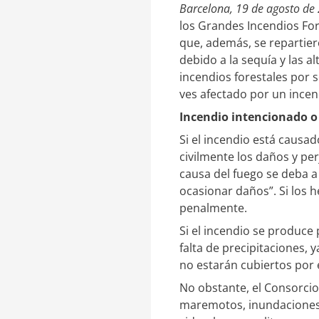
Barcelona, 19 de agosto de
d
r
I
t
los Grandes Incendios For
n
i
que, además, se repartier
r
debido a la sequía y las a
incendios forestales por 
ves afectado por un ince
Incendio intencionado o
Si el incendio está causad
civilmente los daños y pe
causa del fuego se deba 
ocasionar daños”. Si los 
penalmente.
Si el incendio se produce 
falta de precipitaciones,
no estarán cubiertos por
No obstante, el Consorcio
maremotos, inundaciones e