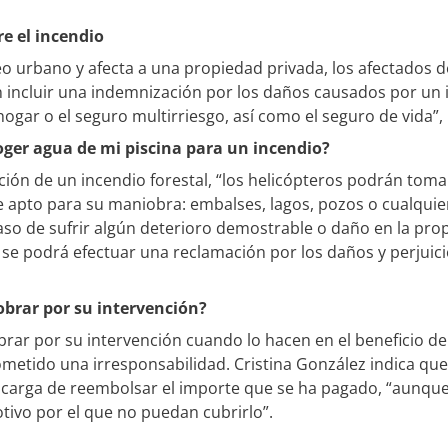
re el incendio
leo urbano y afecta a una propiedad privada, los afectados 
 incluir una indemnización por los daños causados por un i
hogar o el seguro multirriesgo, así como el seguro de vida”,
oger agua de mi piscina para un incendio?
ción de un incendio forestal, “los helicópteros podrán tomar
 apto para su maniobra: embalses, lagos, pozos o cualquier 
aso de sufrir algún deterioro demostrable o daño en la pr
se podrá efectuar una reclamación por los daños y perjuic
brar por su intervención?
ar por su intervención cuando lo hacen en el beneficio de
ometido una irresponsabilidad. Cristina González indica que
arga de reembolsar el importe que se ha pagado, “aunque h
tivo por el que no puedan cubrirlo”.