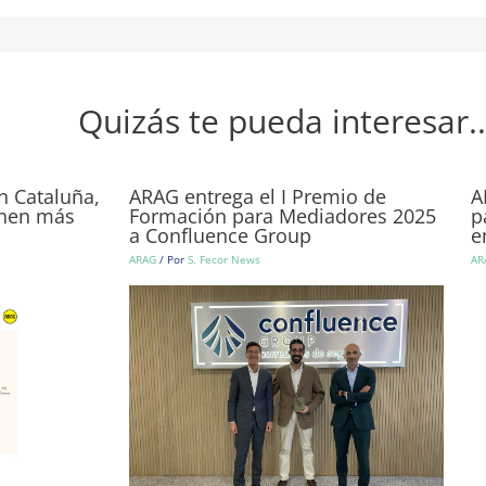
Quizás te pueda interesar..
n Cataluña,
ARAG entrega el I Premio de
A
ienen más
Formación para Mediadores 2025
p
a Confluence Group
e
ARAG
/ Por
S. Fecor News
AR