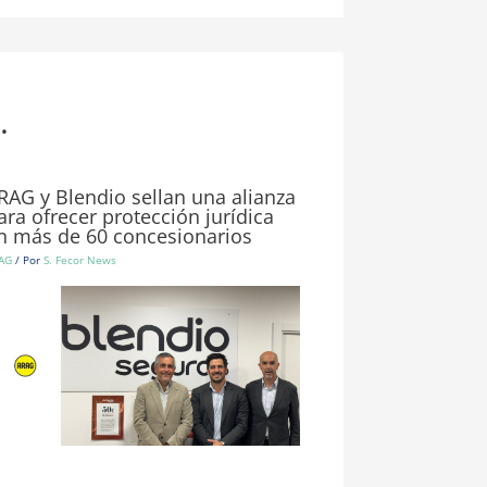
.
RAG y Blendio sellan una alianza
ara ofrecer protección jurídica
n más de 60 concesionarios
AG
/ Por
S. Fecor News