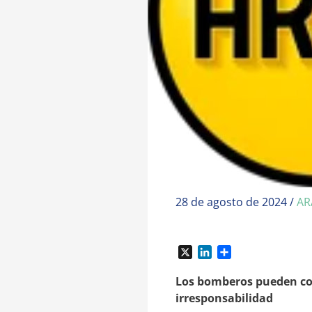
28 de agosto de 2024
/
AR
X
L
C
i
o
n
m
Los bomberos pueden cob
k
p
irresponsabilidad
e
a