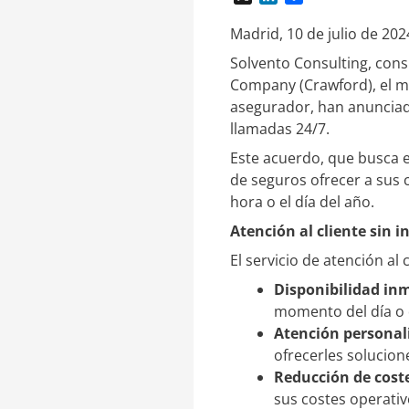
i
o
n
m
Madrid, 10 de julio de 20
k
p
Solvento Consulting, consu
e
a
Company (Crawford), el ma
d
r
I
t
asegurador, han anunciado
n
i
llamadas 24/7.
r
Este acuerdo, que busca e
de seguros ofrecer a sus c
hora o el día del año.
Atención al cliente sin 
El servicio de atención al
Disponibilidad in
momento del día o d
Atención personal
ofrecerles solucion
Reducción de cost
sus costes operativo