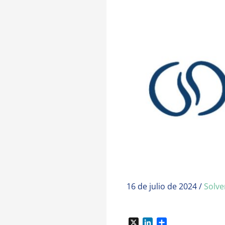
16 de julio de 2024
/
Solve
X
L
C