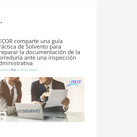
.
ECOR comparte una guía
ráctica de Solvento para
reparar la documentación de la
orreduría ante una inspección
dministrativa
lvento
/ Por
S. Fecor News