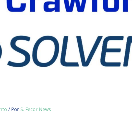
nto
/ Por
S. Fecor News