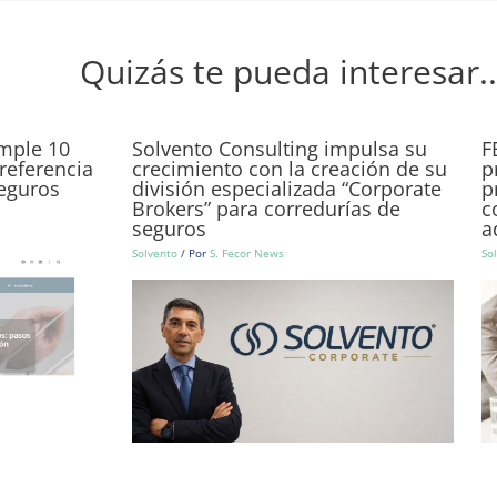
Quizás te pueda interesar..
umple 10
Solvento Consulting impulsa su
F
referencia
crecimiento con la creación de su
p
seguros
división especializada “Corporate
p
Brokers” para corredurías de
c
seguros
a
Solvento
/ Por
S. Fecor News
So